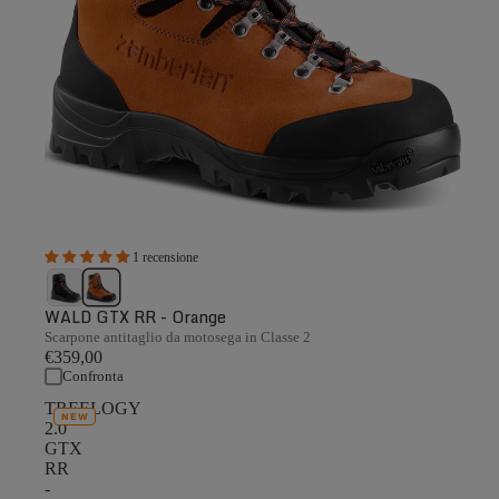
1 recensione
WALD GTX RR - Orange
Scarpone antitaglio da motosega in Classe 2
€359,00
Confronta
TREELOGY
NEW
2.0
GTX
RR
-