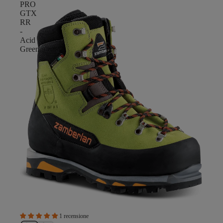
PRO
GTX
RR
-
Acid
Green
1 recensione