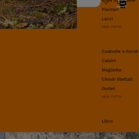
articoli
Ricerca
nel
carrello:
Plantari
0
Lacci
uflage
VEDI TUTTO
Abbigliamento e 
Custodie e borse
Calzini
Magliette
Chiodi filettati
Outlet
VEDI TUTTO
Libro
Libro