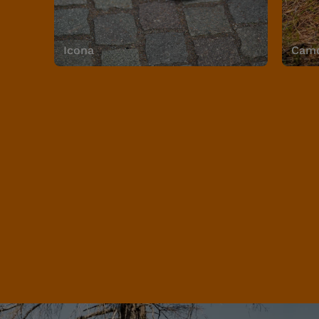
Icona
Camo