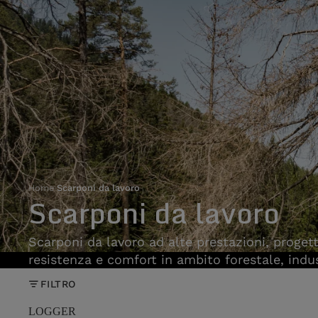
Home
›
Scarponi da lavoro
Scarponi da lavoro
Scarponi da lavoro ad alte prestazioni, progett
resistenza e comfort in ambito forestale, indus
FILTRO
LOGGER