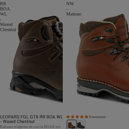
RR
NW
BOA
-
WL
Mattone
-
Waxed
Chestnut
LEOPARD FGL GTX RR BOA WL
9 recensioni
- Waxed Chestnut
Robusto scarpone da caccia BOA® per