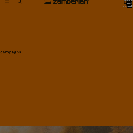
artico
nel
carrell
0
in campagna