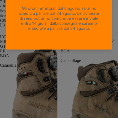
THUNDER PRO GTX - Muschio
1 recensione
/ Arancione
RONDANE GTX RR BOA WL -
Nero/Arancione
Eccellente ammortizzazione, supporto e
Calzata di precisione con doppio
flessibilità in pesi ridotti
BOA®
€299,00
€449,00
Confronta
Confronta
LYNX
LEOPARD
MID
GTX
GTX
RR
RR
BOA
BOA
-
-
Camouflage
Camouflage