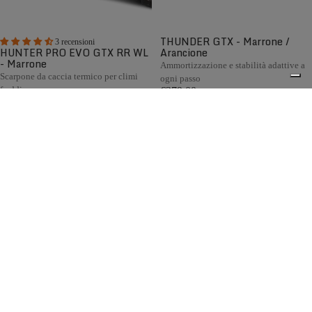
THUNDER GTX - Marrone /
3 recensioni
HUNTER PRO EVO GTX RR WL
Arancione
- Marrone
Ammortizzazione e stabilità adattive a
Scarpone da caccia termico per climi
ogni passo
freddi
€279,00
€369,00
Confronta
Confronta
La collezione di scarponi da caccia Zamberlan racchiude
decenni di esperienza nella calzatura Made in Italy.
0
Progettati per la caccia in montagna, collina e pianura, tutti
i modelli combinano resistenza, comfort e impermeabilità,
grazie alla fodera GORE-TEX, alle suole Vibram® e alla
disponibilità della calzata Wide Last per chi necessita di
maggiore volume e comfort.
Spedizione gratuita sopra ai 150,00€
Italian Design since 1929
Resi facili entro 14 giorni