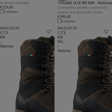
TOFANE GTX RR NW - Mattone
la caccia in montagna
€329,00
Costruzione a guardolo e prestazioni
Confronta
durature in pregiata pelle toscana.
€399,00
Confronta
WASATCH
WASATCH
GTX
GTX
RR
RR
-
WL
Marrone
-
Marrone