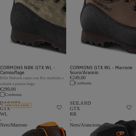
CORMONS NBK GTX WL -
CORMONS GTX WL - Marrone
Camouflage
Scuro/Arancio
€249,00
Pelle Nubuck camo con flex morbido e
Confronta
calzata a pianta larga
€299,00
Confronta
DAKOTA
SEILAND
ARRIVING SOON
GTX
GTX
WL
RR
-
-
Nero/Marrone
Nero/Arancione