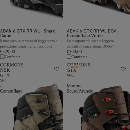
ADAK 6 GTX RR WL - Shark
ADAK 6 GTX RR WL BOA -
Camo
Camouflage Verde
Il massimo in termini di leggerezza e
Lo scarpone da caccia leggero
protezione totale per gli scarponi
definitivo con sistema BOA®
€329,00
€369,00
Confronta
Confronta
CORMONS
CORMONS
NEW
NBK
GTX
GTX
WL
WL
-
-
Marrone
Camouflage
Scuro/Arancio