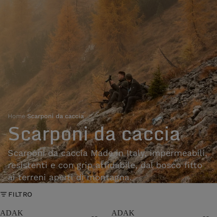
Home
›
Scarponi da caccia
Scarponi da caccia
Scarponi da caccia Made in Italy, impermeabili,
resistenti e con grip affidabile, dal bosco fitto
ai terreni aperti di montagna.
FILTRO
ADAK
ADAK