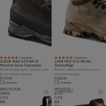
1 recensione
1 recensione
GUIDE MAX GTX RR CF -
LYNX MID GTX RR WL -
Marrone Scuro Ingrassato
Camouflage
Flessibilità più rigida e fodera in pelle
Robusto, stabile e silenzioso per la
per un sostegno duraturo
caccia in montagna
€379,00
€329,00
Confronta
Confronta
MOUNTAIN
HUNTER
INSULATED
TREK
EVO
GTX
GTX
RR
RR