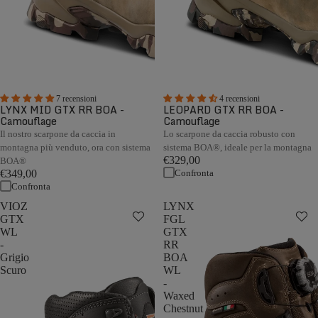
7 recensioni
4 recensioni
LYNX MID GTX RR BOA -
LEOPARD GTX RR BOA -
Camouflage
Camouflage
Il nostro scarpone da caccia in
Lo scarpone da caccia robusto con
montagna più venduto, ora con sistema
sistema BOA®, ideale per la montagna
€329,00
BOA®
Confronta
€349,00
Confronta
VIOZ
LYNX
GTX
FGL
WL
GTX
-
RR
Grigio
BOA
Scuro
WL
-
Waxed
Chestnut