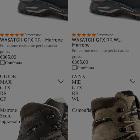
9 recensioni
3 recensioni
WASATCH GTX RR - Marrone
WASATCH GTX RR WL -
Marrone
Protezione resistente per la caccia
Protezione resistente per la caccia
grossa
grossa
€365,00
€365,00
Confronta
Confronta
GUIDE
LYNX
MAX
MID
GTX
GTX
RR
RR
CF
WL
-
-
Marrone
Camouflage
Scuro
Ingrassato