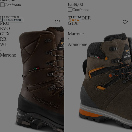
€339,00
Confronta
Confronta
HUNTER
THUNDER
INSULATED
NEW
PRO
GTX
EVO
-
GTX
Marrone
RR
/
WL
Arancione
-
Marrone