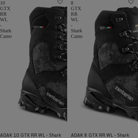
10
8
GTX
GTX
RR
RR
WL
WL
-
-
Shark
Shark
Camo
Camo
ADAK 10 GTX RR WL - Shark
ADAK 8 GTX RR WL - Shark