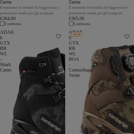
Camo
Camo
Il massimo in termini di leggerezza e
Il massimo in termini di leggerezza e
protezione totale per gli scarponi
protezione totale per gli scarponi
€384,00
€365,00
Confronta
Confronta
ADAK
ADAK
NEW
6
6
GTX
GTX
RR
RR
WL
WL
-
BOA
Shark
-
Camo
Camouflage
Verde