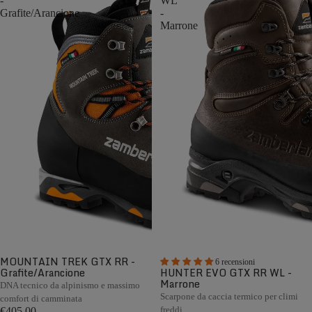
-
WL
Grafite/Arancione
-
Marrone
MOUNTAIN TREK GTX RR -
6 recensioni
Grafite/Arancione
HUNTER EVO GTX RR WL -
Marrone
DNA tecnico da alpinismo e massimo
Scarpone da caccia termico per climi
comfort di camminata
freddi
€405,00