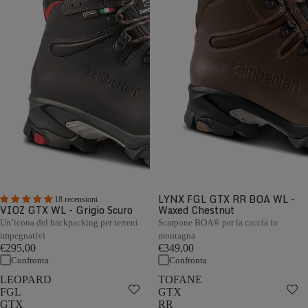
LYNX FGL GTX RR BOA WL -
18 recensioni
VIOZ GTX WL - Grigio Scuro
Waxed Chestnut
Un’icona del backpacking per terreni
Scarpone BOA® per la caccia in
impegnativi
montagna
€295,00
€349,00
Confronta
Confronta
LEOPARD
TOFANE
FGL
GTX
GTX
RR