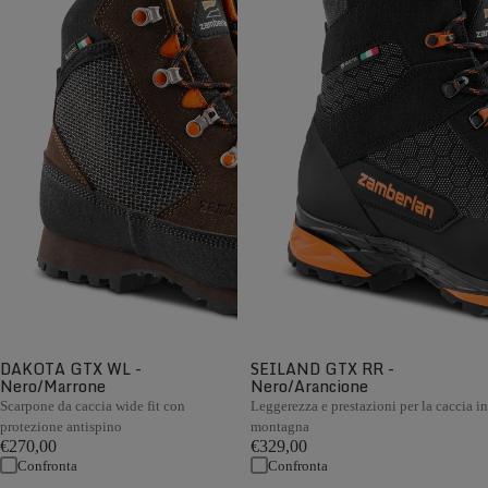
DAKOTA GTX WL -
SEILAND GTX RR -
Nero/Marrone
Nero/Arancione
Scarpone da caccia wide fit con
Leggerezza e prestazioni per la caccia in
protezione antispino
montagna
€270,00
€329,00
Confronta
Confronta