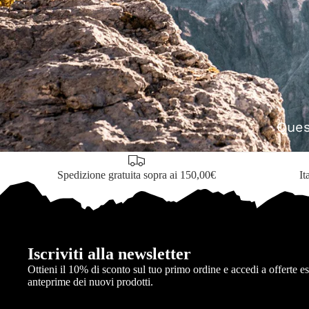
ng
tyle
TUTTO
ia
ia in montagna
ia in collina e in campagna
Ques
TUTTO
k
Spedizione gratuita sopra ai 150,00€
It
stry
 Climbing
ty
Iscriviti alla newsletter
i all'aperto
Ottieni il 10% di sconto sul tuo primo ordine e accedi a offerte e
TUTTO
anteprime dei nuovi prodotti.