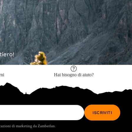
ge
Libro
Libro
iero!
rni
Hai bisogno di aiuto?
ISCRIVITI
icazioni di marketing da Zamberlan.