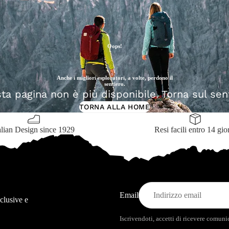
Icona
Camoufla
Oops!
Anche i migliori esploratori, a volte, perdono il
sentiero.
ta pagina non è più disponibile. Torna sul sent
TORNA ALLA HOME
alian Design since 1929
Resi facili entro 14 gio
Email
sclusive e
Iscrivendoti, accetti di ricevere comun