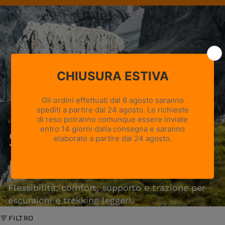
in campagna
Home
›
Scarponi e Scarpe da Hiking Uomo
Scarponi e Scarpe da
Hiking Uomo
Flessibilità, comfort, supporto e trazione per
escursioni e trekking leggeri.
FILTRO