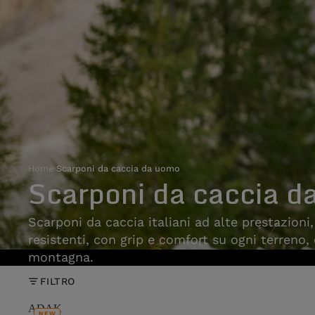
Home
›
Scarponi da caccia da uomo
Scarponi da caccia d
Scarponi da caccia italiani ad alte prestazioni
resistenti, con grip e comfort su ogni terreno,
montagna.
FILTRO
ADAK
NEW