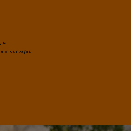
gna
a e in campagna