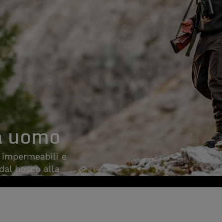
a uomo
, impermeabili e
 dal bosco alla