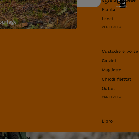
articoli
Ricerca
nel
carrello:
Plantari
0
Lacci
uflage
VEDI TUTTO
Abbigliamento e 
Custodie e borse
Calzini
Magliette
Chiodi filettati
Outlet
VEDI TUTTO
Libro
Libro