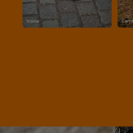
Icona
Camo