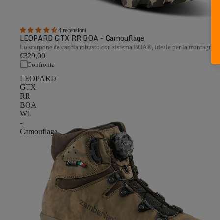
4 recensioni
LEOPARD GTX RR BOA - Camouflage
Lo scarpone da caccia robusto con sistema BOA®, ideale per la montagna
€329,00
Confronta
LEOPARD
GTX
RR
BOA
WL
-
Camouflage