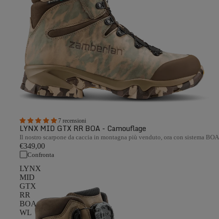
7 recensioni
LYNX MID GTX RR BOA - Camouflage
Il nostro scarpone da caccia in montagna più venduto, ora con sistema BO
€349,00
Confronta
LYNX
MID
GTX
RR
BOA
WL