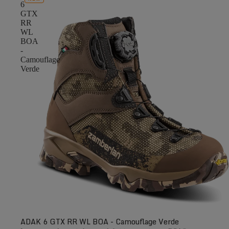
6
GTX
RR
WL
BOA
-
Camouflage
Verde
ADAK 6 GTX RR WL BOA - Camouflage Verde