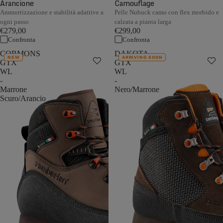
Arancione
Camouflage
Ammortizzazione e stabilità adattive a
Pelle Nubuck camo con flex morbido e
ogni passo
calzata a pianta larga
€279,00
€299,00
Confronta
Confronta
CORMONS
DAKOTA
NEW
ARRIVING SOON
GTX
GTX
WL
WL
-
-
Marrone
Nero/Marrone
Scuro/Arancio