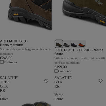
ARTEMIDE GTX -
Nero/Marrone
Scarpone da caccia leggero per la caccia
FREE BLAST GTX PRO - Verde
Scuro
in pianura
€245,00
Stile senza tempo e prestazioni versatili
Confronta
per l’uso quotidiano
€199,00
Confronta
SALATHE'
SALATHE'
TREK
GTX
GTX
RR
RR
-
-
Verde
Olive
Scuro