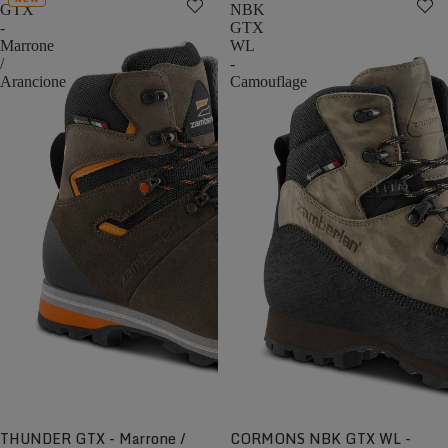
GTX
NBK
-
GTX
Marrone
WL
/
-
Arancione
Camouflage
THUNDER GTX - Marrone /
CORMONS NBK GTX WL -