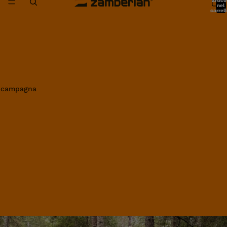
artico
nel
carrell
0
in campagna