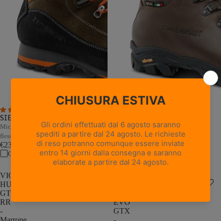
4 recensioni
18 recensioni
SIERRA GTX CF - Forest
NEW TRAIL LITE GTX -
Marrone Nocciola
Microfibra e pelle resistenti con
Pelle pieno fiore con trattamento
flessione naturale
Hydrobloc®
€239,00
€235,00
Confronta
Confronta
VIOZ
NEW
HUNT
TRAIL
GTX
LITE
RR
EVO
-
GTX
Marrone
-