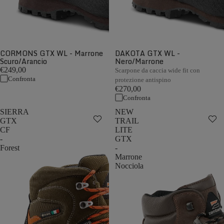
CORMONS GTX WL - Marrone
DAKOTA GTX WL -
Scuro/Arancio
Nero/Marrone
€249,00
Scarpone da caccia wide fit con
Confronta
protezione antispino
€270,00
Confronta
SIERRA
NEW
GTX
TRAIL
CF
LITE
-
GTX
Forest
-
Marrone
Nocciola