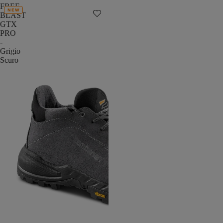
FREE
NEW
BLAST
GTX
PRO
-
Grigio
Scuro