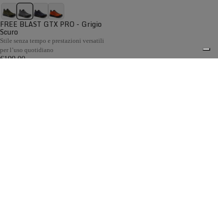
FREE BLAST GTX PRO - Grigio
Scuro
Stile senza tempo e prestazioni versatili
per l’uso quotidiano
€199,00
Confronta
Gli scarponi da caccia per collina e pianura Zamberlan
sono progettati per i cacciatori che si muovono su terreni
collinari e nelle aree aperte. Ogni modello offre il giusto
0
equilibrio tra comfort, flessibilità e protezione, risultando
ideale sia per la caccia in battuta sia per la caccia da
appostamento. La fodera GORE-TEX garantisce
impermeabilità e traspirabilità, mentre le suole Vibram®
assicurano un grip affidabile anche sui terreni fangosi.
Spedizione gratuita sopra ai 150,00€
Italian Design since 1929
Resi facili entro 14 giorni