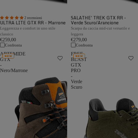
SALATHE' TREK GTX RR -
2 recensioni
ULTRA LITE GTX RR - Marrone
Verde Scuro/Arancione
Leggerezza e comfort in uno stile
Scarpa da caccia mid-cut versatile e
classico
leggera
€259,00
€279,00
Confronta
Confronta
ARTEMIDE
FREE
NEW
NEW
GTX
BLAST
-
GTX
Nero/Marrone
PRO
-
Verde
Scuro