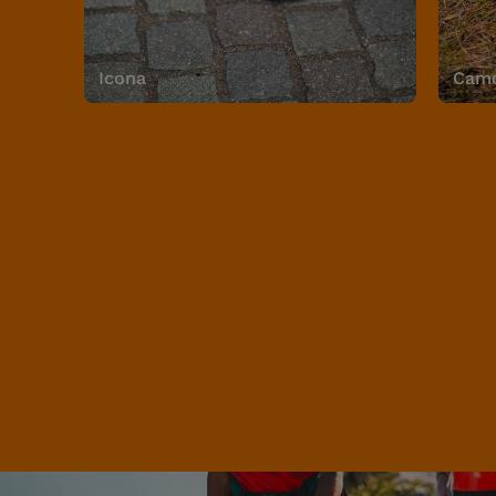
Icona
Camo