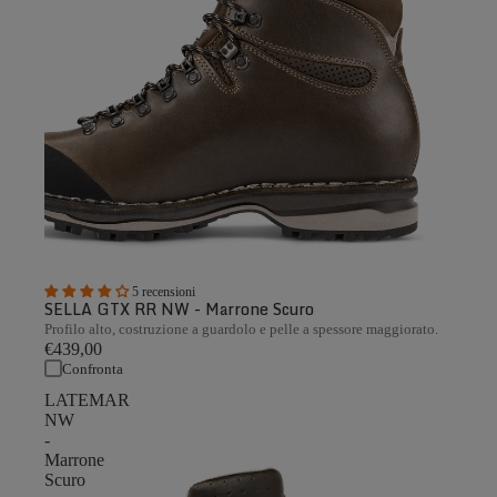
5 recensioni
SELLA GTX RR NW - Marrone Scuro
Profilo alto, costruzione a guardolo e pelle a spessore maggiorato.
€439,00
Confronta
LATEMAR
NW
-
Marrone
Scuro