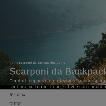
Home
›
Scarponi da Backpacking Uomo
Scarponi da Backpac
Comfort, supporto e protezione superiori per e
sentiero, su terreni impegnativi e con carichi p
FILTRO
GUIDE