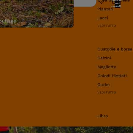
articoli
Ricerca
nel
carrello:
Plantari
0
Lacci
uflage
VEDI TUTTO
Abbigliamento e 
Custodie e borse
Calzini
Magliette
Chiodi filettati
Outlet
VEDI TUTTO
Libro
Libro