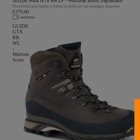
GUIDE MAX GTX RR CF - Marrone Scuro Ingrassato
Flessibilità più rigida e fodera in pelle per un sostegno duraturo
€379,00
Confronta
GUIDE
GTX
RR
WL
-
Marrone
Scuro