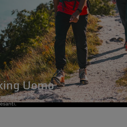
king Uomo
scursioni fuori
esanti.