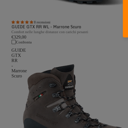
8 recensioni
GUIDE GTX RR WL - Marrone Scuro
Comfort nelle lunghe distanze con carichi pesanti
€329,00
Confronta
GUIDE
GTX
RR
-
Marrone
Scuro