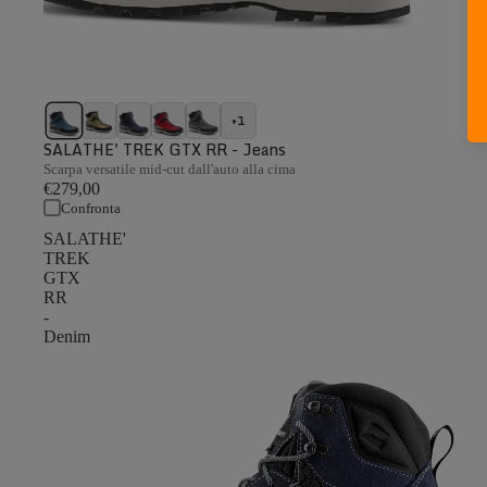
+1
SALATHE' TREK GTX RR - Jeans
Scarpa versatile mid-cut dall'auto alla cima
€279,00
Confronta
SALATHE'
TREK
GTX
RR
-
Denim