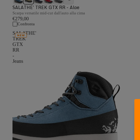
SALATHE' TREK GTX RR - Aloe
Scarpa versatile mid-cut dall'auto alla cima
€279,00
Confronta
SALATHE'
NEW
TREK
GTX
RR
-
Jeans