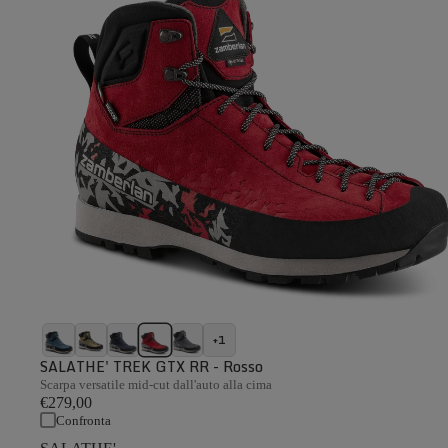
+1
SALATHE' TREK GTX RR - Rosso
Scarpa versatile mid-cut dall'auto alla cima
€279,00
Confronta