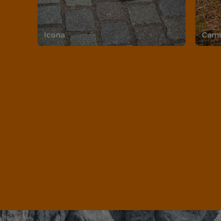
Icona
Camo