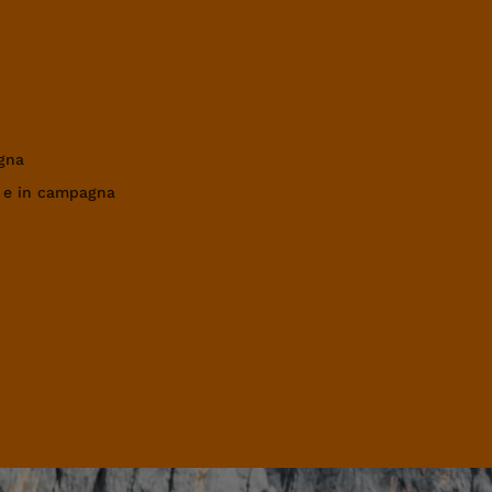
gna
a e in campagna