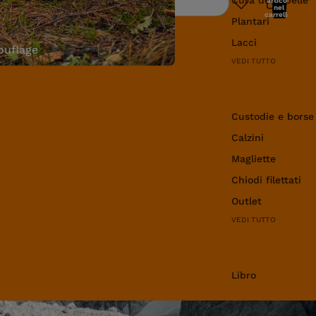
articoli
Ricerca
nel
carrello:
Plantari
0
Lacci
uflage
VEDI TUTTO
Abbigliamento e 
Custodie e borse
Calzini
Magliette
Chiodi filettati
Outlet
VEDI TUTTO
Libro
Libro