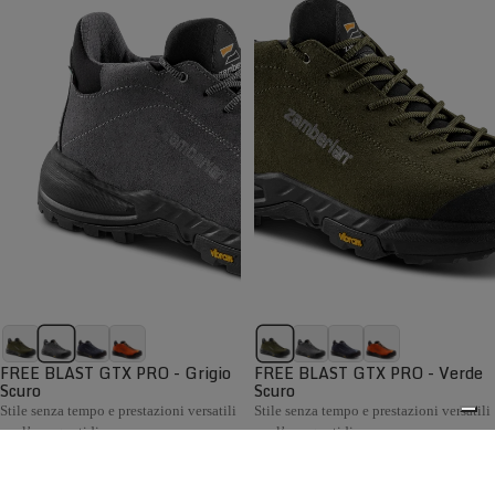
FREE BLAST GTX PRO - Grigio
FREE BLAST GTX PRO - Verde
Scuro
Scuro
Stile senza tempo e prestazioni versatili
Stile senza tempo e prestazioni versatili
per l’uso quotidiano
per l’uso quotidiano
€199,00
€199,00
Confronta
Confronta
La collezione Hiking Uomo Zamberlan comprende scarponi