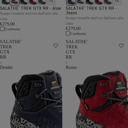
+1
+1
SALATHE' TREK GTX RR - Aloe
SALATHE' TREK GTX RR -
Jeans
Scarpa versatile mid-cut dall'auto alla
Scarpa versatile mid-cut dall'auto alla
cima
cima
€279,00
€279,00
Confronta
Confronta
SALATHE'
SALATHE'
TREK
TREK
GTX
GTX
RR
RR
-
-
Denim
Rosso