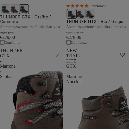
1 recensione
THUNDER GTX - Grafite /
Cemento
THUNDER GTX - Blu / Grigio
Ammortizzazione e stabilità adattive a
Ammortizzazione e stabilità adattive a
ogni passo
ogni passo
€279,00
€279,00
Confronta
Confronta
THUNDER
NEW
GTX
TRAIL
-
LITE
Marrone
GTX
/
-
Sabbia
Marrone
Nocciola