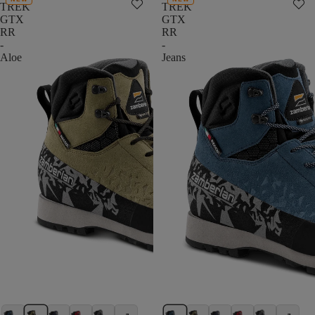
TREK
TREK
GTX
GTX
RR
RR
-
-
Aloe
Jeans