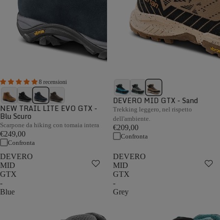
8 recensioni
DEVERO MID GTX - Sand
NEW TRAIL LITE EVO GTX -
Trekking leggero, nel rispetto
Blu Scuro
dell'ambiente.
Scarpone da hiking con tomaia intera
€209,00
€249,00
Confronta
Confronta
DEVERO
DEVERO
MID
MID
GTX
GTX
-
-
Blue
Grey