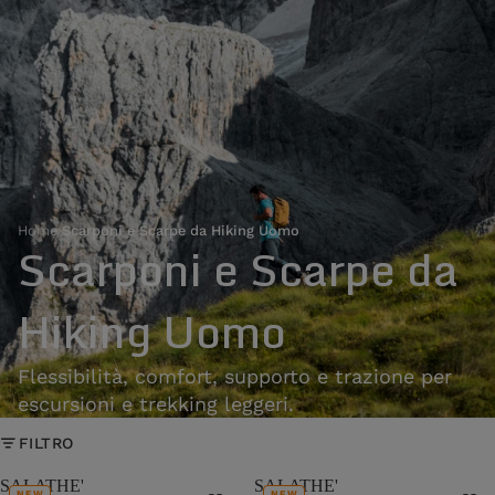
Home
›
Scarponi e Scarpe da Hiking Uomo
Scarponi e Scarpe da
Hiking Uomo
Flessibilità, comfort, supporto e trazione per
escursioni e trekking leggeri.
FILTRO
SALATHE'
SALATHE'
NEW
NEW