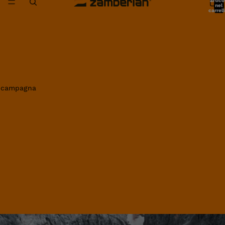
artico
nel
carrell
0
in campagna