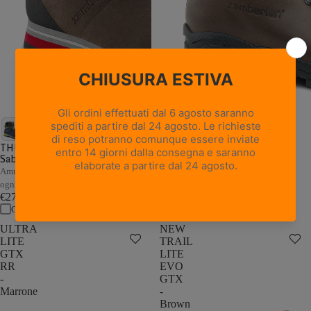
18 recensioni
NEW TRAIL LITE GTX -
Marrone Nocciola
THUNDER GTX - Marrone /
Sabbia
Pelle pieno fiore con trattamento
Hydrobloc®
Ammortizzazione e stabilità adattive a
€235,00
ogni passo
Confronta
€279,00
Confronta
ULTRA
NEW
LITE
TRAIL
GTX
LITE
RR
EVO
-
GTX
Marrone
-
Brown