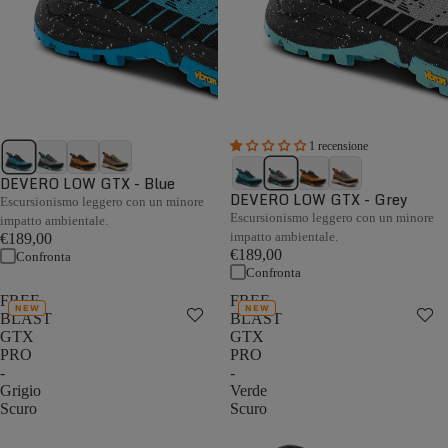
1 recensione
DEVERO LOW GTX - Blue
DEVERO LOW GTX - Grey
Escursionismo leggero con un minore
Escursionismo leggero con un minore
impatto ambientale.
impatto ambientale.
€189,00
€189,00
Confronta
Confronta
FREE
FREE
NEW
NEW
BLAST
BLAST
GTX
GTX
PRO
PRO
-
-
Grigio
Verde
Scuro
Scuro