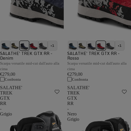
+1
+1
SALATHE' TREK GTX RR -
SALATHE' TREK GTX RR -
Denim
Rosso
Scarpa versatile mid-cut dall'auto alla
Scarpa versatile mid-cut dall'auto alla
cima
cima
€279,00
€279,00
Confronta
Confronta
SALATHE'
SALATHE'
TREK
TREK
GTX
GTX
RR
RR
-
-
Grigio
Nero
Grigio