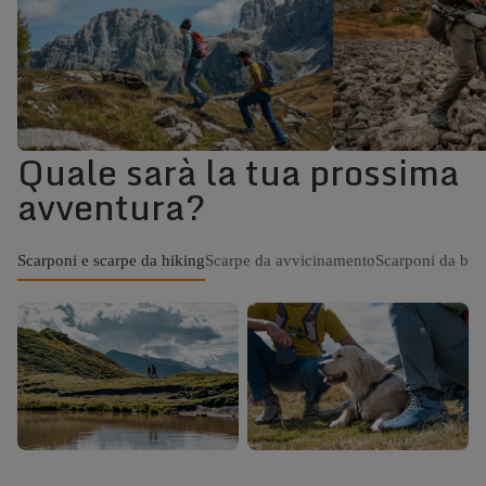
Quale sarà la tua prossima
Scarpe e Scarponi
Scarponi da
avventura?
Outdoor
Scarponi e scarpe da hiking
Scarpe da avvicinamento
Scarponi da ba