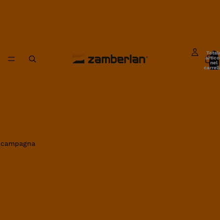
Total
artico
nel
carrell
0
in campagna