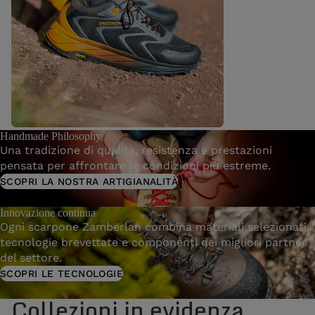
Handmade Philosophy
ExoTrail GTX
Una tradizione di qualità, resistenza e prestazioni
pensata per affrontare le condizioni più estreme.
SCOPRI LA NOSTRA ARTIGIANALITÀ
Innovazione continua
Ogni scarpone Zamberlan combina materiali selezionati,
tecnologie brevettate e componenti dei migliori partner
del settore.
SCOPRI LE TECNOLOGIE
Collezioni in evidenza