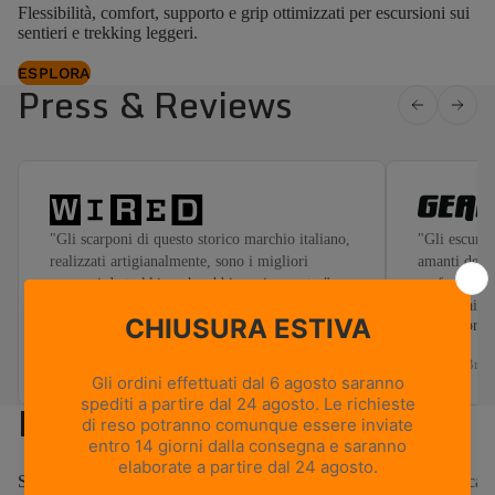
Flessibilità, comfort, supporto e grip ottimizzati per escursioni sui
sentieri e trekking leggeri.
ESPLORA
Press & Reviews
"Gli scarponi di questo storico marchio italiano,
"Gli escursio
realizzati artigianalmente, sono i migliori
amanti dei t
scarponi da trekking che abbia mai provato."
preferiscono
o alle trail
Read more
— Chris Haslam, Nov 2025
— Will Bren
Novità e Best Seller
Scarpe e scarponi outdoor
Scarponi e scarpe lifestyle
Scarponi da cac