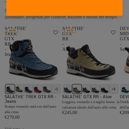
Scarpe e scarponi outdoor per hiking, backpacking, travel e uso
quotidiano, progettati per comfort, trazione e durata nel tempo.
SALATHE'
SALATHE'
DE
NEW
NEW
TREK
GTX
MID
GTX
RR
GT
RR
-
-
-
Aloe
Sand
Jeans
+1
+2
SALATHE' TREK GTX RR -
SALATHE' GTX RR - Aloe
DEV
Jeans
Leggera, versatile e a taglio basso: la
Trekk
Scarpa versatile mid-cut dall'auto
calzatura ideale dall'auto alla vetta
dell'
alla cima
€245,00
€209
€279,00