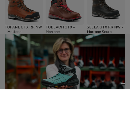
TOFANE GTX RR NW
TOBLACH GTX -
SELLA GTX RR NW -
- Mattone
Marrone
Marrone Scuro
Risorse
Manutenzione degli scarponi
Uno scarpone Zamberlan è un investimento a lungo
termine per il benessere dei tuoi piedi. Con una
corretta manutenzione, manterrà prestazioni e