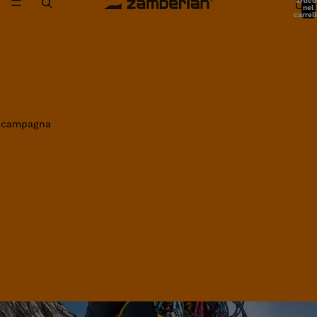
artico
nel
carrell
0
in campagna