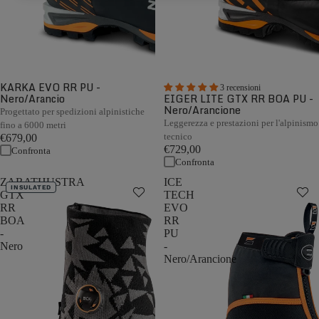
KARKA EVO RR PU -
3 recensioni
Nero/Arancio
EIGER LITE GTX RR BOA PU -
Nero/Arancione
Progettato per spedizioni alpinistiche
Leggerezza e prestazioni per l'alpinismo
fino a 6000 metri
tecnico
€679,00
€729,00
Confronta
Confronta
ZARATHUSTRA
ICE
INSULATED
GTX
TECH
RR
EVO
BOA
RR
-
PU
Nero
-
Nero/Arancione