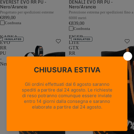
EVEREST EVO RR PU -
DENALI EVO RR PU -
Nero/Arancio
Nero/Arancio
Progettato per spedizioni estreme
Protezione estrema per spedizioni fino a
€899,00
6000 metri
Confronta
€839,00
Confronta
KARKA
EIGER
INSULATED
INSULATED
EVO
LITE
RR
GTX
PU
RR
-
BOA
Nero/Arancio
PU
-
Nero/Arancione