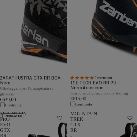
ZARATHUSTRA GTX RR BOA -
2 recensioni
Nero
ICE TECH EVO RR PU -
Nero/Arancione
Ultraleggero per l'arrampicata su
Scarpone da ghiaccio e dry tooling
ghiaccio
€615,00
€639,00
Confronta
Confronta
MOUNTAIN
MOUNTAIN
INSULATED
PRO
TREK
EVO
GTX
GTX
RR
RR
-