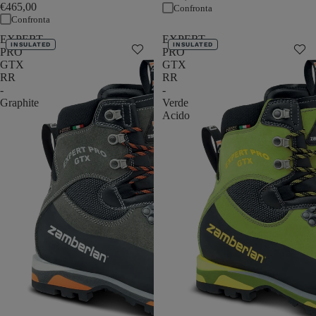
€465,00
Confronta
Confronta
EXPERT
EXPERT
INSULATED
INSULATED
PRO
PRO
GTX
GTX
RR
RR
-
-
Graphite
Verde
Acido