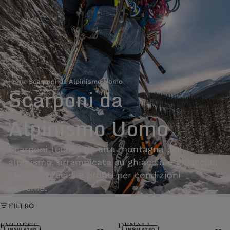
Home
›
Scarponi da Alpinismo Uomo
Scarponi da
Alpinismo Uomo
Scarponi tecnici da alta montagna per
alpinismo, arrampicata su ghiaccio e ghiacciai.
Leggeri, precisi e pronti per condizioni
estreme.
FILTRO
EVEREST
DENALI
INSULATED
INSULATED