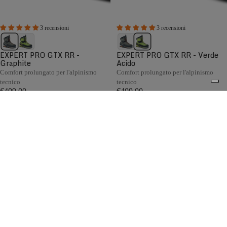
3 recensioni
3 recensioni
EXPERT PRO GTX RR -
EXPERT PRO GTX RR - Verde
Graphite
Acido
Comfort prolungato per l'alpinismo
Comfort prolungato per l'alpinismo
tecnico
tecnico
€409,00
€409,00
Confronta
Confronta
Nata tra le montagne delle Piccole Dolomiti, la collezione di
scarponi da alpinismo da uomo Zamberlan è progettata per
raggiungere vette e affrontare i terreni più impegnativi.
0
Caratterizzati da un design leggero ai vertici della categoria,
sistemi BOA® brevettati, soluzioni tecniche avanzate e una
calzata precisa, gli scarponi da alpinismo Zamberlan
offrono prestazioni eccellenti per alpinismo, progressione
su ghiacciaio, arrampicata su ghiaccio e dry tooling.
Spedizione gratuita sopra ai 150,00€
Italian Design since 1929