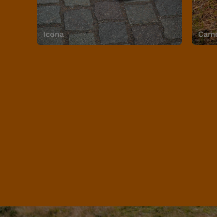
Icona
Camo