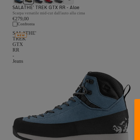
SALATHE' TREK GTX RR - Aloe
Scarpa versatile mid-cut dall'auto alla cima
€279,00
Confronta
SALATHE'
NEW
TREK
GTX
RR
-
Jeans