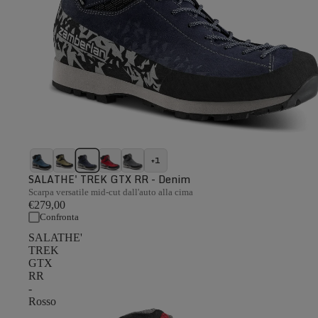
+1
SALATHE' TREK GTX RR - Denim
Scarpa versatile mid-cut dall'auto alla cima
€279,00
Confronta
SALATHE'
TREK
GTX
RR
-
Rosso