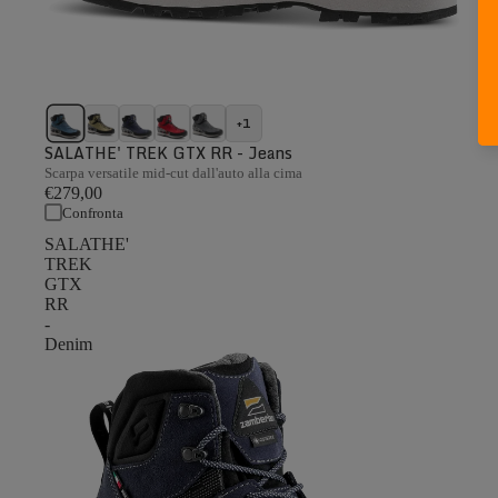
+1
SALATHE' TREK GTX RR - Jeans
Scarpa versatile mid-cut dall'auto alla cima
€279,00
Confronta
SALATHE'
TREK
GTX
RR
-
Denim