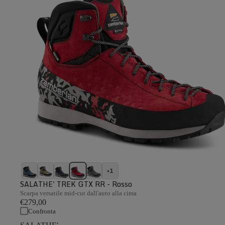
+1
SALATHE' TREK GTX RR - Rosso
Scarpa versatile mid-cut dall'auto alla cima
€279,00
Confronta