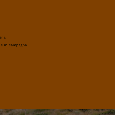
gna
a e in campagna