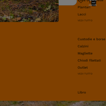
articoli
Ricerca
nel
carrello:
Plantari
0
Lacci
uflage
VEDI TUTTO
Abbigliamento e 
Custodie e borse
Calzini
Magliette
Chiodi filettati
Outlet
VEDI TUTTO
Libro
Libro