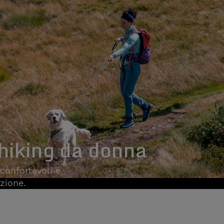
 hiking da donna
confortevoli e
izione.