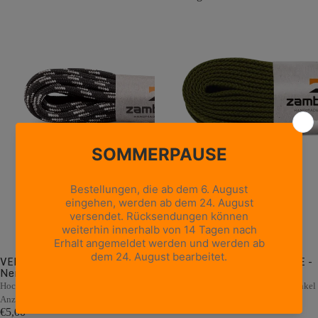
VERPACKTE RUNDE SPITZE -
VERPACKTE FLACHE SPITZE -
Nero/Piombo/Cromo
Dunkelgrün
Hochwertige Rundsenkel für leichteres
Hochwertige, flache Ersatzschnürsenkel
€5,00
Anziehen
€5,00