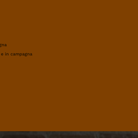
gna
a e in campagna