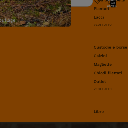
articoli
Ricerca
nel
carrello:
Plantari
0
Lacci
uflage
VEDI TUTTO
Abbigliamento e 
Custodie e borse
Calzini
Magliette
Chiodi filettati
Outlet
VEDI TUTTO
Libro
Libro