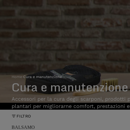
Home
›
Cura e manutenzione
Cura e manutenzione
Accessori per la cura degli scarponi, prodotti pe
plantari per migliorarne comfort, prestazioni e
FILTRO
BALSAMO