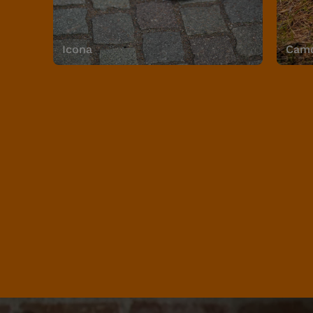
Icona
Camo