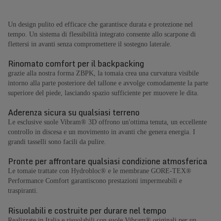
Un design pulito ed efficace che garantisce durata e protezione nel
tempo. Un sistema di flessibilità integrato consente allo scarpone di
flettersi in avanti senza compromettere il sostegno laterale.
Rinomato comfort per il backpacking
grazie alla nostra forma ZBPK, la tomaia crea una curvatura visibile
intorno alla parte posteriore del tallone e avvolge comodamente la parte
superiore del piede, lasciando spazio sufficiente per muovere le dita.
Aderenza sicura su qualsiasi terreno
Le esclusive suole Vibram® 3D offrono un'ottima tenuta, un eccellente
controllo in discesa e un movimento in avanti che genera energia. I
grandi tasselli sono facili da pulire.
Pronte per affrontare qualsiasi condizione atmosferica
Le tomaie trattate con Hydrobloc® e le membrane GORE-TEX®
Performance Comfort garantiscono prestazioni impermeabili e
traspiranti.
Risuolabili e costruite per durare nel tempo
Realizzate in Italia e risuolabili con suole Vibram® originali per un