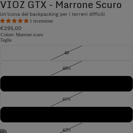
VIOZ GTX - Marrone Scuro
Un'icona del backpacking per i terreni difficili
1 recensione
€295,00
Colore
: Marrone scuro
Taglia
40
40½
41
41½
42
42½
11