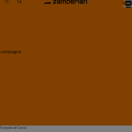
artico
nel
carrell
0
in campagna
Scarponi da Caccia