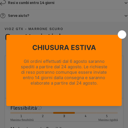
Resi e cambi entro 14 giorni
Serve aiuto?
VIOZ GTX - MARRONE SCURO
Caratteristiche
UTILIZZO
Caccia in montagna
PESO
715g
Based on size US 8 (Half Pair)
ALTEZZA TOMAIA
Media
Flessibilità
1
2
3
4
5
Massima flessibilità
Massima rigidità