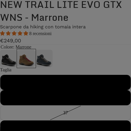
NEW TRAIL LITE EVO GTX
WNS - Marrone
Scarpone da hiking con tomaia intera
8 recensioni
€249,00
Colore
: Marrone
Taglia
36
36½
37
37½
/
7