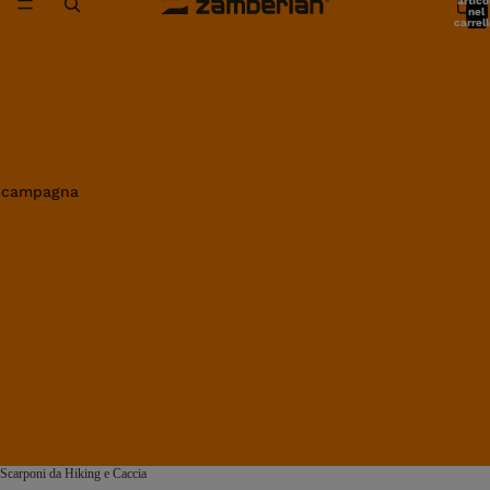
artico
nel
carrell
0
in campagna
Scarponi da Hiking e Caccia