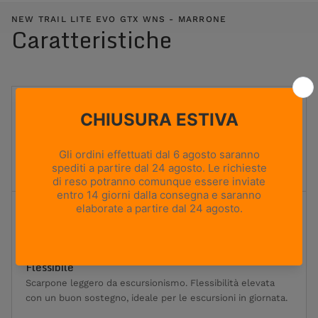
NEW TRAIL LITE EVO GTX WNS - MARRONE
Caratteristiche
UTILIZZO
Hiking e caccia
PESO
460g
Based on size US 8 (Half Pair)
ALTEZZA TOMAIA
Media
Flessibilità
1
2
3
4
5
Massima flessibilità
Massima rigidità
Flessibile
Scarpone leggero da escursionismo. Flessibilità elevata
con un buon sostegno, ideale per le escursioni in giornata.