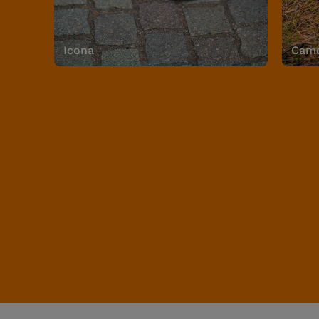
Icona
Camo