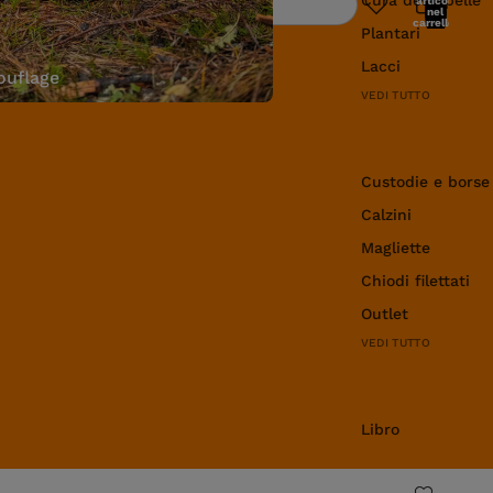
articoli
Ricerca
nel
carrello:
Plantari
0
Lacci
uflage
VEDI TUTTO
Abbigliamento e 
Custodie e borse
Calzini
Magliette
Chiodi filettati
Outlet
VEDI TUTTO
Libro
Libro