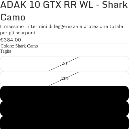
ADAK 10 GTX RR WL - Shark
Camo
Il massimo in termini di leggerezza e protezione totale
per gli scarponi
€384,00
Colore
: Shark Camo
Taglia
40
40½
41
41½
42
/
7