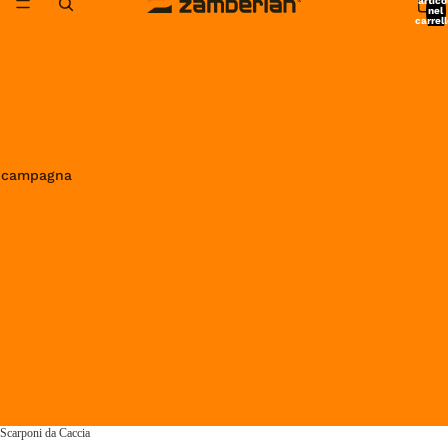
artico
nel
carrell
0
in campagna
Scarponi da Caccia