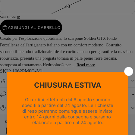
48
Size Guide
AGGIUNGI AL CARRELLO
Creato per l'esplorazione quotidiana, lo scarpone Solden GTX fonde
l'eccellenza dell'artigianato italiano con un comfort moderno. Costruito
secondo il metodo tradizionale Ideal e cucito a mano per garantire la massima
robustezza, presenta una pregiata tomaia in pelle pieno fiore toscana,
sottoposta al trattamento Hydrobloc® per...
Read more
SKU: 1062PM0G-M1
Spedizione gratuita da € 150
Resi e cambi entro 14 giorni
Serve aiuto?
SOLDEN GTX - MARRONE SCURO
Caratteristiche