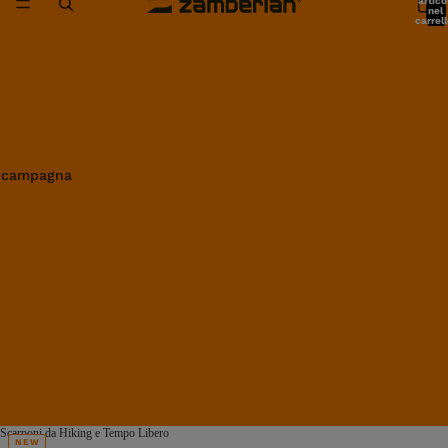
artico
nel
carrell
0
in campagna
Scarponi da Hiking e Tempo Libero
NEW