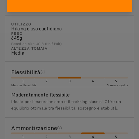
UTILIZZO
Hiking e uso quotidiano
PESO
645g
Based on size US 8 (Half Pair)
ALTEZZA TOMAIA
Media
Flessibilità
1
2
3
4
5
Massima flessibilità
Massima rigidità
Moderatamente flessibile
Ideale per l'escursionismo e il trekking classici. Offre un
equilibrio ottimale tra flessibilità, sostegno e stabilità.
Ammortizzazione
1
2
3
4
5