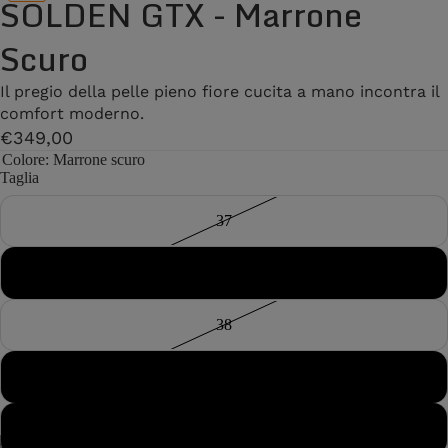
SOLDEN GTX - Marrone
Scuro
Il pregio della pelle pieno fiore cucita a mano incontra il
comfort moderno.
€349,00
Colore
: Marrone scuro
Taglia
37
37½
38
38½
39
13