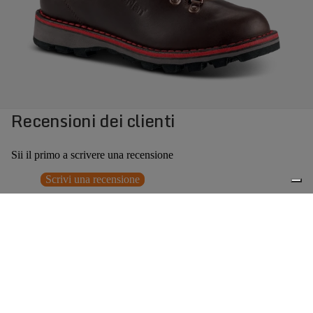
Recensioni dei clienti
Sii il primo a scrivere una recensione
Scrivi una recensione
Nessun elemento trovato
Potrebbero interessarti anche
€349,00
0
Accessori consigliati