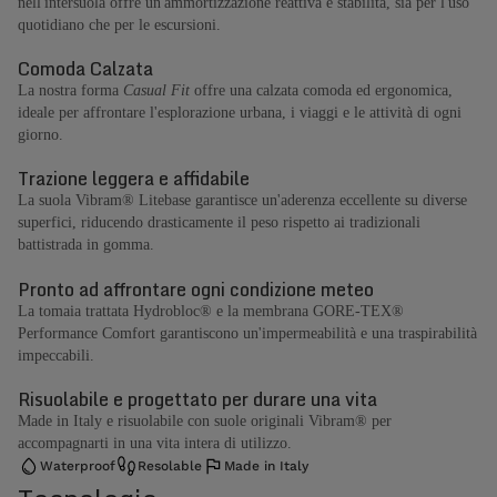
nell'intersuola offre un'ammortizzazione reattiva e stabilità, sia per l'uso
quotidiano che per le escursioni.
Comoda Calzata
La nostra forma
Casual Fit
offre una calzata comoda ed ergonomica,
ideale per affrontare l'esplorazione urbana, i viaggi e le attività di ogni
giorno.
Trazione leggera e affidabile
La suola Vibram® Litebase garantisce un'aderenza eccellente su diverse
superfici, riducendo drasticamente il peso rispetto ai tradizionali
battistrada in gomma.
Pronto ad affrontare ogni condizione meteo
La tomaia trattata Hydrobloc® e la membrana GORE-TEX®
Performance Comfort garantiscono un'impermeabilità e una traspirabilità
impeccabili.
Risuolabile e progettato per durare una vita
Made in Italy e risuolabile con suole originali Vibram® per
accompagnarti in una vita intera di utilizzo.
Waterproof
Resolable
Made in Italy