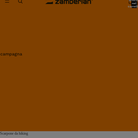
artico
nel
carrell
0
in campagna
Scarpone da hiking