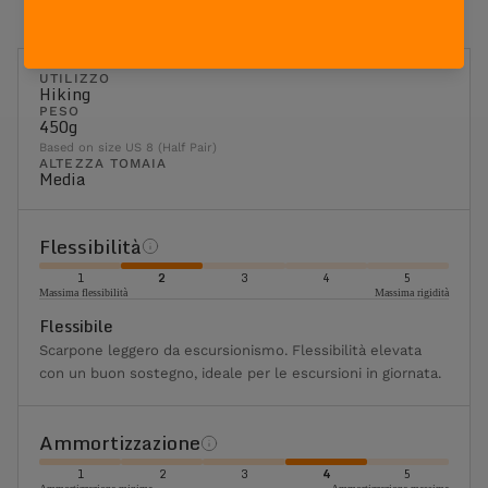
UTILIZZO
Hiking
PESO
450g
Based on size US 8 (Half Pair)
ALTEZZA TOMAIA
Media
Flessibilità
1
2
3
4
5
Massima flessibilità
Massima rigidità
Flessibile
Scarpone leggero da escursionismo. Flessibilità elevata
con un buon sostegno, ideale per le escursioni in giornata.
Ammortizzazione
1
2
3
4
5