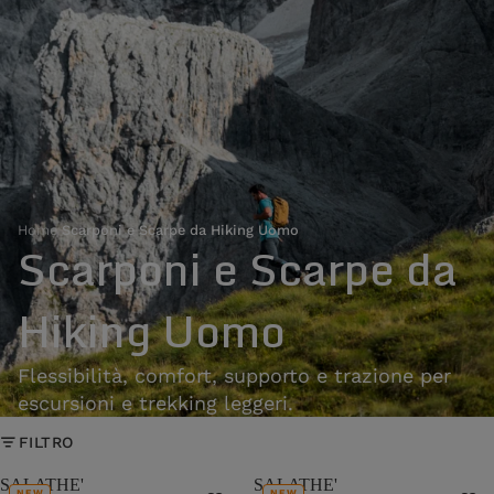
Home
›
Scarponi e Scarpe da Hiking Uomo
Scarponi e Scarpe da
Hiking Uomo
Flessibilità, comfort, supporto e trazione per
escursioni e trekking leggeri.
FILTRO
SALATHE'
SALATHE'
NEW
NEW