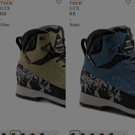
TREK
TREK
GTX
GTX
RR
RR
-
-
Aloe
Jeans