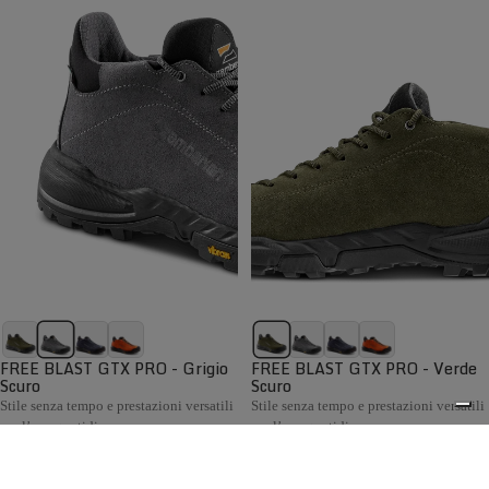
FREE BLAST GTX PRO - Grigio
FREE BLAST GTX PRO - Verde
Scuro
Scuro
Stile senza tempo e prestazioni versatili
Stile senza tempo e prestazioni versatili
per l’uso quotidiano
per l’uso quotidiano
€199,00
€199,00
Confronta
Confronta
La collezione Hiking Uomo Zamberlan comprende scarponi