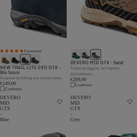
8 recensioni
DEVERO MID GTX - Sand
NEW TRAIL LITE EVO GTX -
Trekking leggero, nel rispetto
Blu Scuro
dell'ambiente.
Scarpone da hiking con tomaia intera
€209,00
€249,00
Confronta
Confronta
DEVERO
DEVERO
MID
MID
GTX
GTX
-
-
Blue
Grey