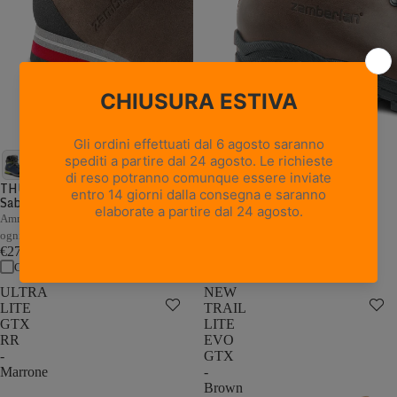
18 recensioni
NEW TRAIL LITE GTX -
Marrone Nocciola
THUNDER GTX - Marrone /
Sabbia
Pelle pieno fiore con trattamento
Hydrobloc®
Ammortizzazione e stabilità adattive a
€235,00
ogni passo
Confronta
€279,00
Confronta
ULTRA
NEW
LITE
TRAIL
GTX
LITE
RR
EVO
-
GTX
Marrone
-
Brown