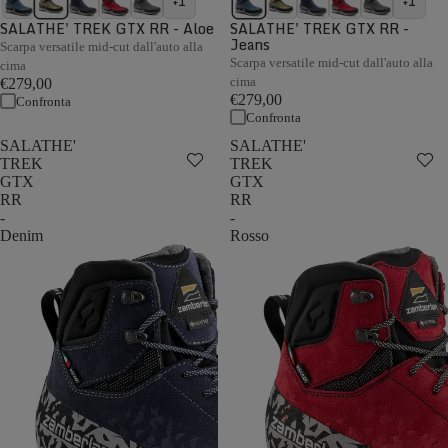
+1
+1
SALATHE' TREK GTX RR - Aloe
SALATHE' TREK GTX RR -
Jeans
Scarpa versatile mid-cut dall'auto alla
Scarpa versatile mid-cut dall'auto alla
cima
cima
€279,00
€279,00
Confronta
Confronta
SALATHE'
SALATHE'
TREK
TREK
GTX
GTX
RR
RR
-
-
Denim
Rosso