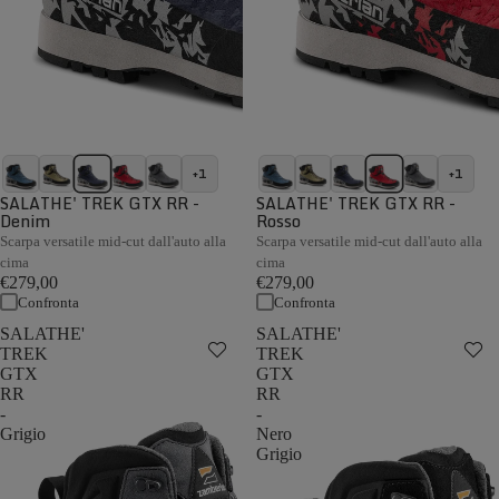
+1
+1
SALATHE' TREK GTX RR -
SALATHE' TREK GTX RR -
Denim
Rosso
Scarpa versatile mid-cut dall'auto alla
Scarpa versatile mid-cut dall'auto alla
cima
cima
€279,00
€279,00
Confronta
Confronta
SALATHE'
SALATHE'
TREK
TREK
GTX
GTX
RR
RR
-
-
Grigio
Nero
Grigio