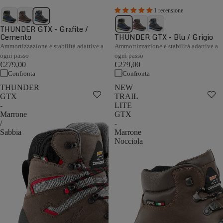
1 recensione
THUNDER GTX - Grafite /
Cemento
THUNDER GTX - Blu / Grigio
Ammortizzazione e stabilità adattive a
Ammortizzazione e stabilità adattive a
ogni passo
ogni passo
€279,00
€279,00
Confronta
Confronta
THUNDER
NEW
GTX
TRAIL
-
LITE
Marrone
GTX
/
-
Sabbia
Marrone
Nocciola