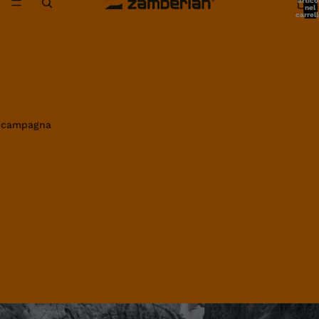
artico
nel
carrell
0
in campagna