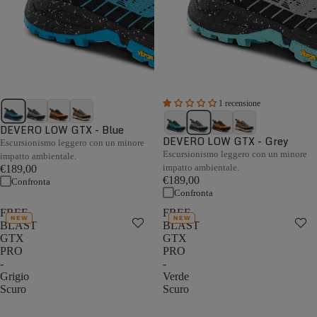
1 recensione
DEVERO LOW GTX - Blue
DEVERO LOW GTX - Grey
Escursionismo leggero con un minore
Escursionismo leggero con un minore
impatto ambientale.
impatto ambientale.
€189,00
€189,00
Confronta
Confronta
FREE
FREE
NEW
NEW
BLAST
BLAST
GTX
GTX
PRO
PRO
-
-
Grigio
Verde
Scuro
Scuro