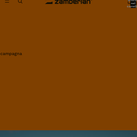
artico
nel
carrell
0
in campagna