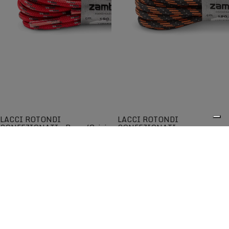
LACCI ROTONDI
LACCI ROTONDI
CONFEZIONATI - Rosso/Grigio
CONFEZIONATI -
Arancio/Nero
Lacci rotondi di qualità per una
Lacci rotondi di qualità per una
maggiore scorrevolezza
maggiore scorrevolezza
€5,00
€5,00
0
I lacci Zamberlan® sono tra i migliori disponibili sul
mercato e garantiscono lunga durata nel tempo. Progettati
per adattarsi perfettamente agli scarponi e alle scarpe
Zamberlan, sono compatibili anche con altre calzature
grazie all'ampia scelta di lunghezze, colori e modelli.