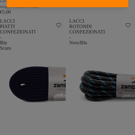
Lacci rotondi di qualità per una
€5,00
maggiore scorrevolezza
€5,00
LACCI
LACCI
PIATTI
ROTONDI
CONFEZIONATI
CONFEZIONATI
-
-
Blu
Nero/Blu
Scuro