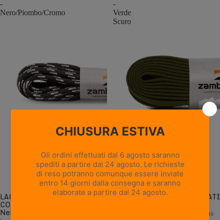
-
-
Nero/Piombo/Cromo
Verde
Scuro
LACCI ROTONDI
LACCI PIATTI CONFEZIONATI
CONFEZIONATI -
- Verde Scuro
Nero/Piombo/Cromo
Lacci piatti di ricambio di alta qualità