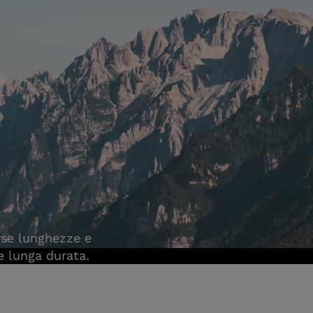
erse lunghezze e
 e lunga durata.