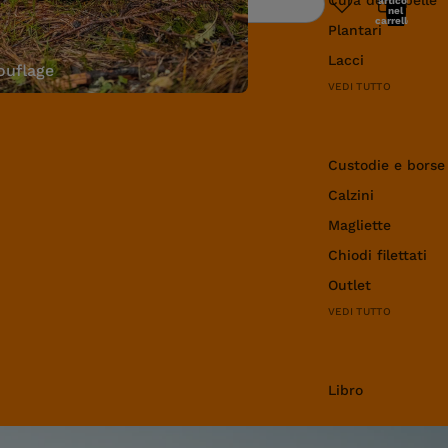
articoli
Ricerca
nel
carrello:
Plantari
0
Lacci
uflage
VEDI TUTTO
Abbigliamento e 
Custodie e borse
Calzini
Magliette
Chiodi filettati
Outlet
VEDI TUTTO
Libro
Libro