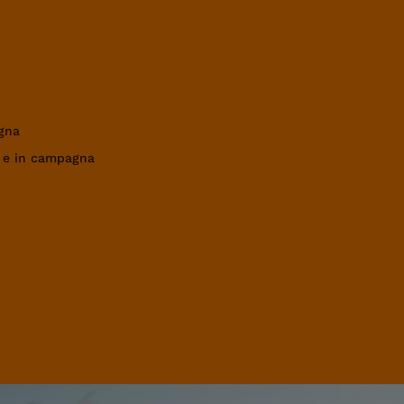
gna
a e in campagna