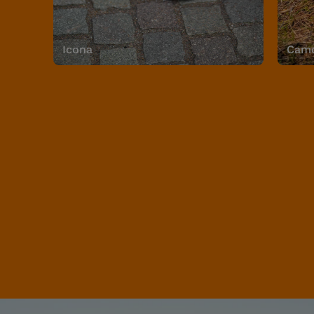
Icona
Camo