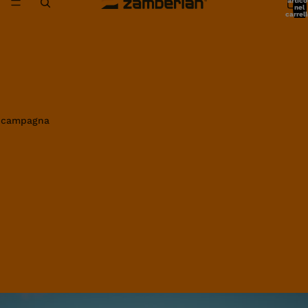
artico
nel
carrell
0
in campagna