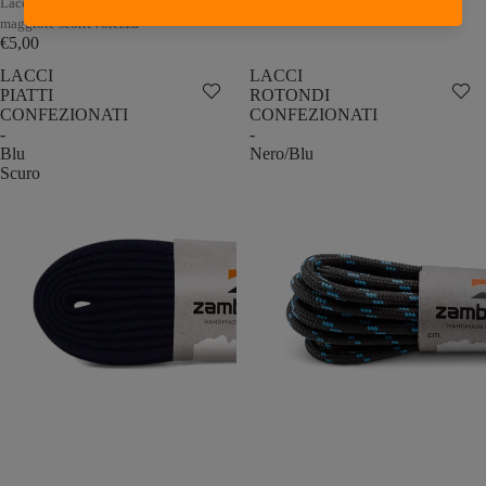
Lacci rotondi di qualità per una
€5,00
maggiore scorrevolezza
€5,00
LACCI
LACCI
PIATTI
ROTONDI
CONFEZIONATI
CONFEZIONATI
-
-
Blu
Nero/Blu
Scuro