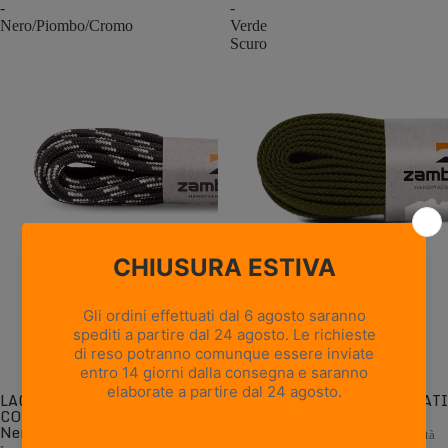
-
-
Nero/Piombo/Cromo
Verde
Scuro
LACCI ROTONDI
LACCI PIATTI CONFEZIONATI
CONFEZIONATI -
- Verde Scuro
Nero/Piombo/Cromo
Lacci piatti di ricambio di alta qualità