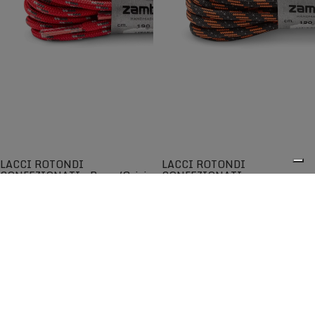
LACCI ROTONDI
LACCI ROTONDI
CONFEZIONATI - Rosso/Grigio
CONFEZIONATI -
Arancio/Nero
Lacci rotondi di qualità per una
Lacci rotondi di qualità per una
maggiore scorrevolezza
maggiore scorrevolezza
€5,00
€5,00
0
I lacci Zamberlan® sono tra i migliori disponibili sul
mercato e garantiscono lunga durata nel tempo. Progettati
per adattarsi perfettamente agli scarponi e alle scarpe
Zamberlan, sono compatibili anche con altre calzature
grazie all'ampia scelta di lunghezze, colori e modelli.