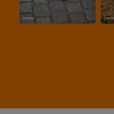
Icona
Camo