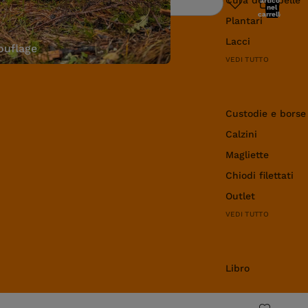
articoli
Ricerca
nel
carrello:
Plantari
0
Lacci
uflage
VEDI TUTTO
Abbigliamento e 
Custodie e borse
Calzini
Magliette
Chiodi filettati
Outlet
VEDI TUTTO
Libro
Libro