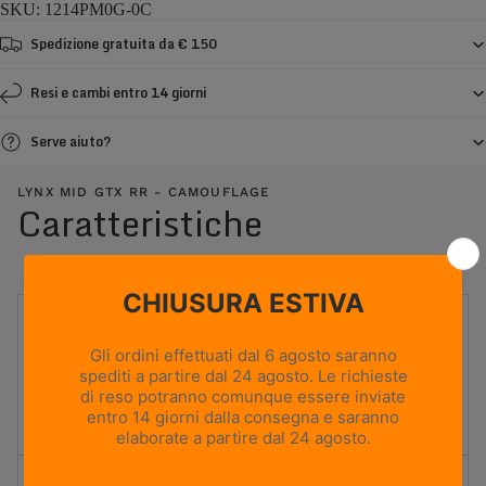
SKU: 1214PM0G-0C
Spedizione gratuita da € 150
Resi e cambi entro 14 giorni
Serve aiuto?
LYNX MID GTX RR - CAMOUFLAGE
Caratteristiche
UTILIZZO
Caccia in montagna
PESO
790g
Based on size US 8 (Half Pair)
ALTEZZA TOMAIA
Media