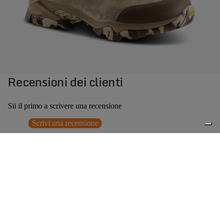
Recensioni dei clienti
Sii il primo a scrivere una recensione
Scrivi una recensione
Nessun elemento trovato
Potrebbero interessarti anche
Prezzo promozionale
€230,30
Prezzo
0
di listino
€329,00
(30% OFF)
Accessori consigliati