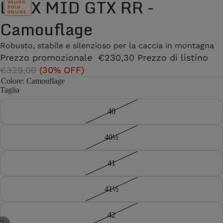
LYNX MID GTX RR -
VALIDO
SOLO
ONLINE
Camouflage
Robusto, stabile e silenzioso per la caccia in montagna
Prezzo promozionale
€230,30
Prezzo di listino
€329,00
(30% OFF)
Colore
: Camouflage
Taglia
40
40½
41
41½
42
/
7