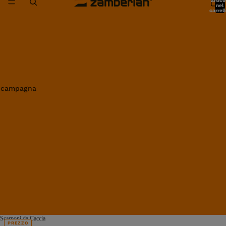
artico
nel
carrell
0
in campagna
Scarponi da Caccia
PREZZO