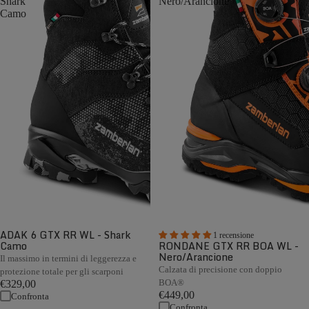
Shark
Nero/Arancione
Camo
ADAK 6 GTX RR WL - Shark
1 recensione
Camo
RONDANE GTX RR BOA WL -
Nero/Arancione
Il massimo in termini di leggerezza e
Calzata di precisione con doppio
protezione totale per gli scarponi
BOA®
€329,00
€449,00
Confronta
Confronta