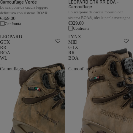
Camouflage Verde
LEOPARD GTX RR BOA -
Camouflage
Lo scarpone da caccia leggero
Lo scarpone da caccia robusto con
definitivo con sistema BOA®
sistema BOA®, ideale per la montagna
€369,00
€329,00
Confronta
Confronta
LEOPARD
LYNX
GTX
MID
RR
GTX
BOA
RR
WL
BOA
-
-
Camouflage
Camouflage