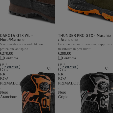
DAKOTA GTX WL -
THUNDER PRO GTX - Muschio
Nero/Marrone
/ Arancione
Scarpone da caccia wide fit con
Eccellente ammortizzazione, supporto e
protezione antispino
flessibilità in pesi ridotti
€270,00
€299,00
Confronta
Confronta
ULL
ULL
INSULATED
INSULATED
GTX
GTX
RR
RR
BOA
BOA
PRIMALOFT
PRIMALOFT
-
-
Nero
Nero
Arancione
Grigio