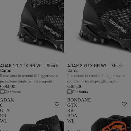
ADAK 10 GTX RR WL - Shark
ADAK 8 GTX RR WL - Shark
Camo
Camo
Il massimo in termini di leggerezza e
Il massimo in termini di leggerezza e
protezione totale per gli scarponi
protezione totale per gli scarponi
€384,00
€365,00
Confronta
Confronta
ADAK
RONDANE
6
GTX
GTX
RR
RR
BOA
WL
WL
-
-