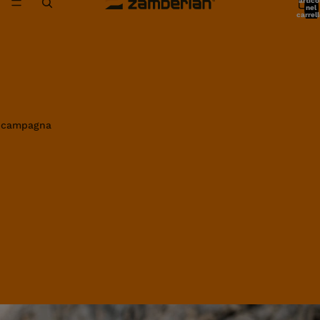
artico
nel
carrell
0
in campagna