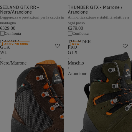
SEILAND GTX RR -
THUNDER GTX - Marrone /
Nero/Arancione
Arancione
Leggerezza e prestazioni per la caccia in
Ammortizzazione e stabilità adattive a
montagna
ogni passo
€329,00
€279,00
Confronta
Confronta
DAKOTA
THUNDER
ARRIVING SOON
NEW
GTX
PRO
WL
GTX
-
-
Nero/Marrone
Muschio
/
Arancione