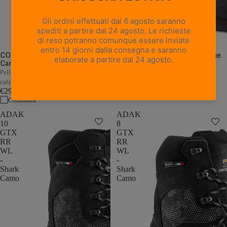
CORMONS NBK GTX WL -
CORMONS GTX WL - Marrone
Camouflage
Scuro/Arancio
€249,00
Pelle Nubuck camo con flex morbido e
Confronta
calzata a pianta larga
€299,00
Confronta
ADAK
ADAK
10
8
GTX
GTX
RR
RR
WL
WL
-
-
Shark
Shark
Camo
Camo