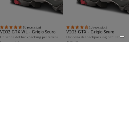
18 recensioni
10 recensioni
VIOZ GTX WL - Grigio Scuro
VIOZ GTX - Grigio Scuro
Un’icona del backpacking per terreni
Un'icona del backpacking per i terreni
impegnativi
difficili
€295,00
€295,00
Confronta
Confronta
La collezione di scarponi da caccia Zamberlan racchiude
decenni di esperienza artigianale italiana al servizio dei
0
cacciatori. Progettata per la caccia in montagna, collina e
pianura, offre modelli robusti, confortevoli e impermeabili,
dotati di fodera GORE-TEX, suole Vibram® e disponibili
anche con calzata Wide Last per chi cerca maggiore volume
e comfort.
Spedizione gratuita sopra ai 150,00€
Italian Design since 1929
Resi facili entro 14 giorni