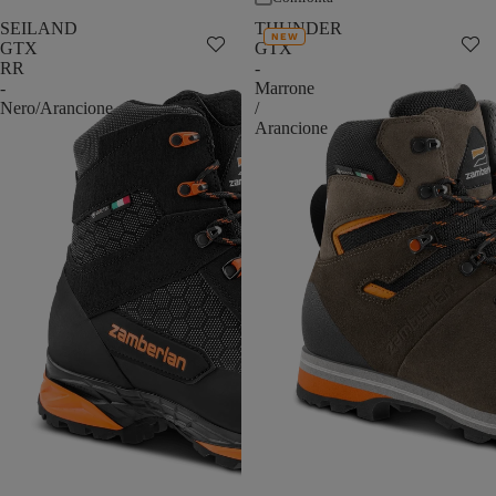
SEILAND
THUNDER
NEW
GTX
GTX
RR
-
-
Marrone
Nero/Arancione
/
Arancione