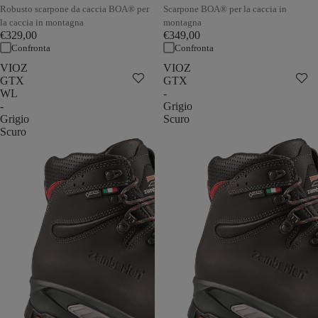
Robusto scarpone da caccia BOA® per
Scarpone BOA® per la caccia in
la caccia in montagna
montagna
€329,00
€349,00
Confronta
Confronta
VIOZ
VIOZ
GTX
GTX
WL
-
-
Grigio
Grigio
Scuro
Scuro