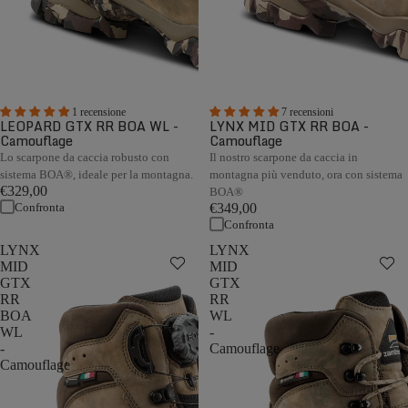
1 recensione
7 recensioni
LEOPARD GTX RR BOA WL -
LYNX MID GTX RR BOA -
Camouflage
Camouflage
Lo scarpone da caccia robusto con
Il nostro scarpone da caccia in
sistema BOA®, ideale per la montagna.
montagna più venduto, ora con sistema
€329,00
BOA®
Confronta
€349,00
Confronta
LYNX
LYNX
MID
MID
GTX
GTX
RR
RR
BOA
WL
WL
-
-
Camouflage
Camouflage