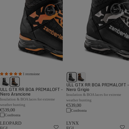
1 recensione
ULL GTX RR BOA PRIMALOFT -
ULL GTX RR BOA PRIMALOFT -
Nero Grigio
Nero Arancione
Insulation & BOA laces for extreme
Insulation & BOA laces for extreme
weather hunting
weather hunting
€539,00
€539,00
Confronta
Confronta
LEOPARD
LYNX
FGL
FGL