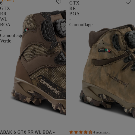
6
GTX
GTX
RR
RR
BOA
WL
-
BOA
Camouflage
-
Camouflage
Verde
ADAK 6 GTX RR WL BOA -
4 recensioni