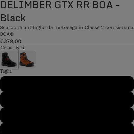
DELIMBER GTX RR BOA -
Black
Scarpone antitaglio da motosega in Classe 2 con sistema
BOA®
€379,00
Colore
: Nero
Taglia
40
40½
41
41½
/
7