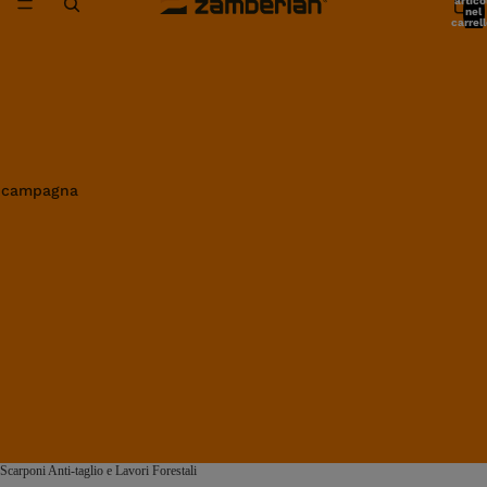
artico
nel
carrell
0
in campagna
Scarponi Anti-taglio e Lavori Forestali