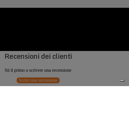
Recensioni dei clienti
Sii il primo a scrivere una recensione
Scrivi una recensione
Nessun elemento trovato
Potrebbero interessarti anche
€379,00
0
Accessori consigliati