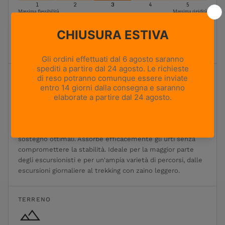
1
2
3
4
5
Massima flessibilità
Massima rigidità
Moderatamente flessibile
Ideale per l'escursionismo e il trekking classici. Offre un
equilibrio ottimale tra flessibilità, sostegno e stabilità.
Ammortizzazione
1
2
3
4
5
Ammortizzazione minima
Ammortizzazione massima
Ammortizzazione moderata
Ammortizzazione equilibrata per un comfort e un
sostegno ottimali. Assorbe efficacemente gli urti senza
compromettere la stabilità. Ideale per la maggior parte
degli escursionisti e per un'ampia varietà di percorsi, dalle
escursioni giornaliere al trekking con zaino leggero.
TERRENO