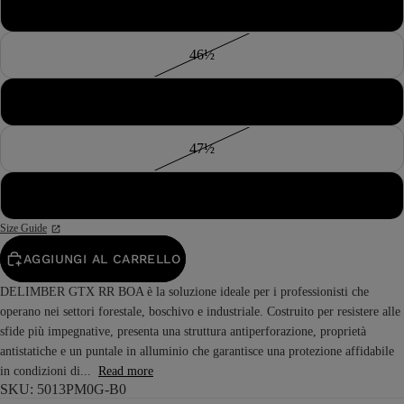
46
46½
47
47½
48
Size Guide
AGGIUNGI AL CARRELLO
DELIMBER GTX RR BOA è la soluzione ideale per i professionisti che
operano nei settori forestale, boschivo e industriale. Costruito per resistere alle
sfide più impegnative, presenta una struttura antiperforazione, proprietà
antistatiche e un puntale in alluminio che garantisce una protezione affidabile
in condizioni di...
Read more
SKU: 5013PM0G-B0