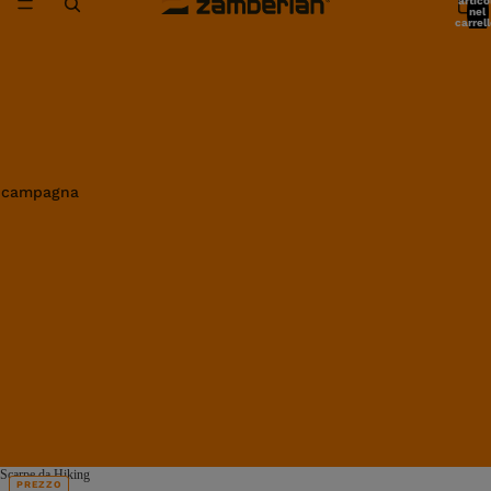
artico
nel
carrell
0
in campagna
Scarpe da Hiking
PREZZO