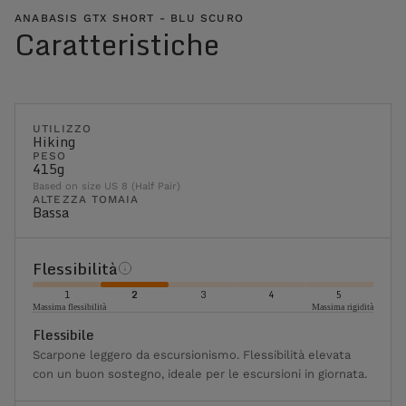
ANABASIS GTX SHORT - BLU SCURO
Caratteristiche
UTILIZZO
Hiking
PESO
415g
Based on size US 8 (Half Pair)
ALTEZZA TOMAIA
Bassa
Flessibilità
1
2
3
4
5
Massima flessibilità
Massima rigidità
Flessibile
Scarpone leggero da escursionismo. Flessibilità elevata
con un buon sostegno, ideale per le escursioni in giornata.