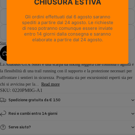
47
47½
48
Size Guide
AGGIUNGI AL CARRELLO
La Anabasis GTX Short è una scarpa da hiking leggera che combina l’agilità e
la flessibilità di una trail running con il supporto e la protezione necessari per
affrontare i sentieri in sicurezza. Progettata sia per escursionisti esperti sia per
chi si avvicina per la...
Read more
SKU: 0220PM0G-A1
Spedizione gratuita da € 150
Resi e cambi entro 14 giorni
Serve aiuto?