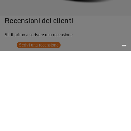
Recensioni dei clienti
Sii il primo a scrivere una recensione
Scrivi una recensione
Nessun elemento trovato
Potrebbero interessarti anche
Prezzo promozionale
€107,00
Prezzo
0
di listino
€214,00
(50% OFF)
Accessori consigliati
Spedizione gratuita sopra ai 150,00€
Italian Design since 1929