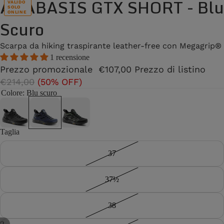
ANABASIS GTX SHORT - Blu
VALIDO
SOLO
ONLINE
Scuro
Scarpa da hiking traspirante leather-free con Megagrip®
1 recensione
Prezzo promozionale
€107,00
Prezzo di listino
€214,00
(50% OFF)
Colore
: Blu scuro
Taglia
37
37½
38
/
2