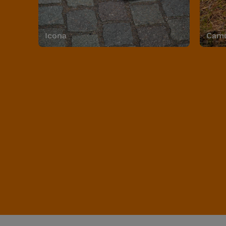
Icona
Camo