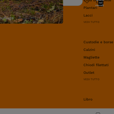
articoli
Ricerca
nel
carrello:
Plantari
0
Lacci
uflage
VEDI TUTTO
Abbigliamento e 
Custodie e borse
Calzini
Magliette
Chiodi filettati
Outlet
VEDI TUTTO
Libro
Libro