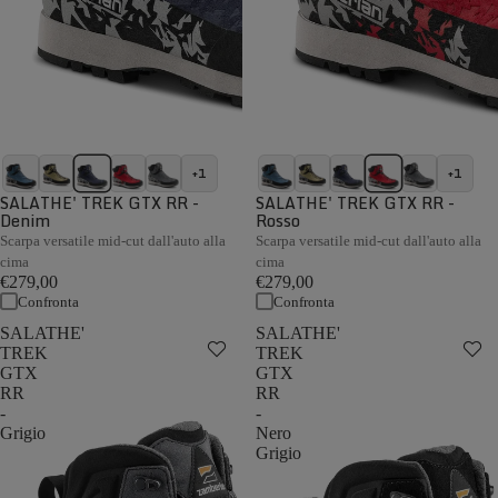
+1
+1
SALATHE' TREK GTX RR -
SALATHE' TREK GTX RR -
Denim
Rosso
Scarpa versatile mid-cut dall'auto alla
Scarpa versatile mid-cut dall'auto alla
cima
cima
€279,00
€279,00
Confronta
Confronta
SALATHE'
SALATHE'
TREK
TREK
GTX
GTX
RR
RR
-
-
Grigio
Nero
Grigio