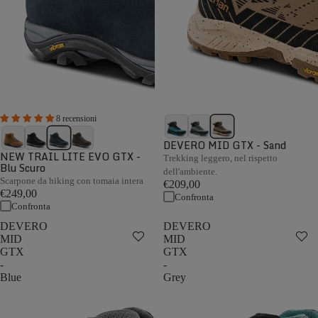
8 recensioni
DEVERO MID GTX - Sand
NEW TRAIL LITE EVO GTX -
Trekking leggero, nel rispetto
Blu Scuro
dell'ambiente.
Scarpone da hiking con tomaia intera
€209,00
€249,00
Confronta
Confronta
DEVERO
DEVERO
MID
MID
GTX
GTX
-
-
Blue
Grey