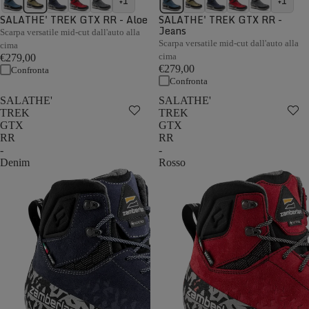
+1
+1
SALATHE' TREK GTX RR - Aloe
SALATHE' TREK GTX RR -
Jeans
Scarpa versatile mid-cut dall'auto alla
Scarpa versatile mid-cut dall'auto alla
cima
cima
€279,00
€279,00
Confronta
Confronta
SALATHE'
SALATHE'
TREK
TREK
GTX
GTX
RR
RR
-
-
Denim
Rosso