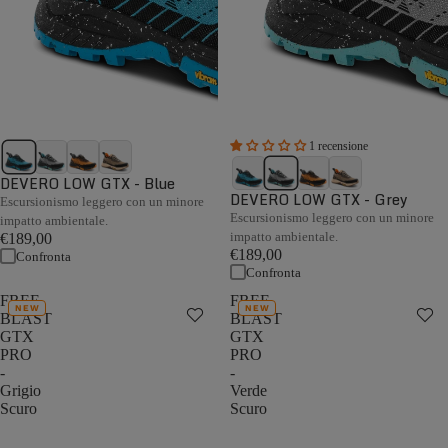
1 recensione
DEVERO LOW GTX - Blue
DEVERO LOW GTX - Grey
Escursionismo leggero con un minore
Escursionismo leggero con un minore
impatto ambientale.
impatto ambientale.
€189,00
€189,00
Confronta
Confronta
FREE
FREE
NEW
NEW
BLAST
BLAST
GTX
GTX
PRO
PRO
-
-
Grigio
Verde
Scuro
Scuro