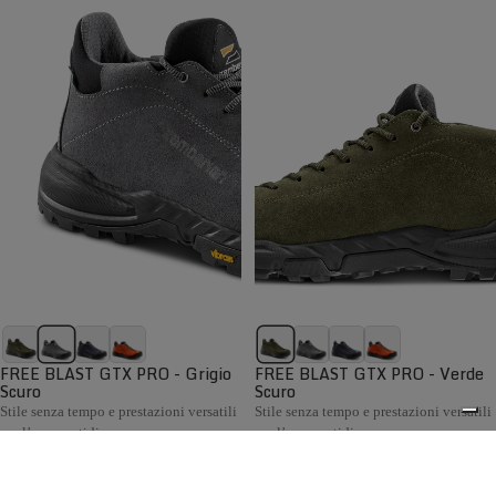
FREE BLAST GTX PRO - Grigio
FREE BLAST GTX PRO - Verde
Scuro
Scuro
Stile senza tempo e prestazioni versatili
Stile senza tempo e prestazioni versatili
per l’uso quotidiano
per l’uso quotidiano
€199,00
€199,00
Confronta
Confronta
La collezione Hiking Uomo Zamberlan comprende scarponi