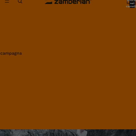
artico
nel
carrell
0
in campagna