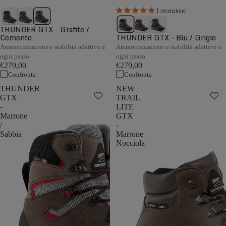
1 recensione
THUNDER GTX - Grafite /
Cemento
THUNDER GTX - Blu / Grigio
Ammortizzazione e stabilità adattive a
Ammortizzazione e stabilità adattive a
ogni passo
ogni passo
€279,00
€279,00
Confronta
Confronta
THUNDER
NEW
GTX
TRAIL
-
LITE
Marrone
GTX
/
-
Sabbia
Marrone
Nocciola