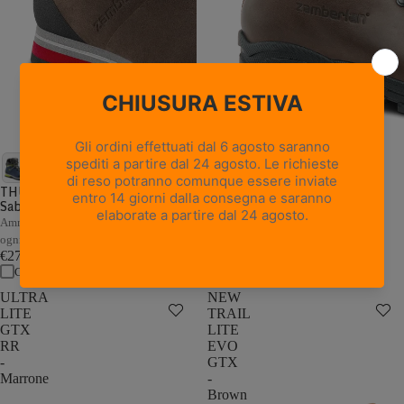
18 recensioni
NEW TRAIL LITE GTX -
Marrone Nocciola
THUNDER GTX - Marrone /
Sabbia
Pelle pieno fiore con trattamento
Hydrobloc®
Ammortizzazione e stabilità adattive a
€235,00
ogni passo
Confronta
€279,00
Confronta
ULTRA
NEW
LITE
TRAIL
GTX
LITE
RR
EVO
-
GTX
Marrone
-
Brown