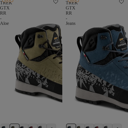
TREK
TREK
GTX
GTX
RR
RR
-
-
Aloe
Jeans