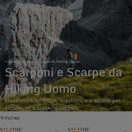
Home
›
Scarponi e Scarpe da Hiking Uomo
Scarponi e Scarpe da
Hiking Uomo
Flessibilità, comfort, supporto e trazione per
escursioni e trekking leggeri.
FILTRO
SALATHE'
SALATHE'
NEW
NEW