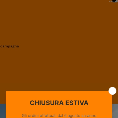
carrell
0
in campagna