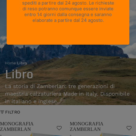
Home
›
Libro
Libro
La storia di Zamberlan: tre generazioni di
maestria calzaturiera Made in Italy. Disponibile
in italiano e inglese.
FILTRO
MONOGRAFIA
MONOGRAFIA
ZAMBERLAN
ZAMBERLAN
-
-