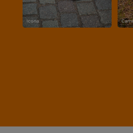
Icona
Camo