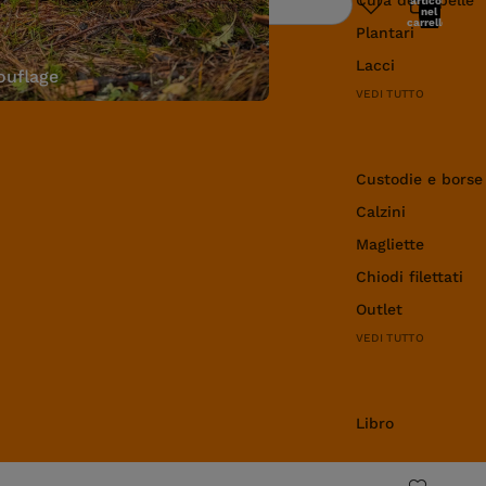
articoli
Ricerca
nel
carrello:
Plantari
0
Lacci
uflage
VEDI TUTTO
Abbigliamento e 
Custodie e borse
Calzini
Magliette
Chiodi filettati
Outlet
VEDI TUTTO
Libro
Libro