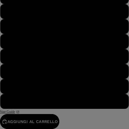
44½
45
45½
46
46½
47
48
Size Guide
AGGIUNGI AL CARRELLO