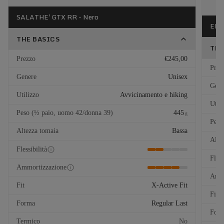
SALATHE' GTX RR - Nero
EL C
THE BASICS
THE
Prezzo
€245,00
Prez
Genere
Unisex
Gene
Utilizzo
Avvicinamento e hiking
Util
Peso (½ paio, uomo 42/donna 39)
445
g
Peso
Altezza tomaia
Bassa
Alte
Flessibilità
Fless
Ammortizzazione
Ammo
Fit
X-Active Fit
Fit
Forma
Regular Last
For
Termico
No