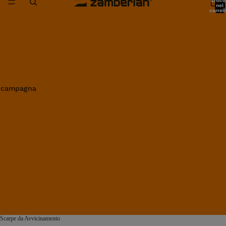
artico
nel
carrell
0
in campagna
Scarpe da Avvicinamento