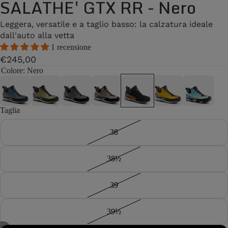
SALATHE' GTX RR - Nero
Leggera, versatile e a taglio basso: la calzatura ideale
dall'auto alla vetta
1 recensione
€245,00
Colore
: Nero
Taglia
38
38½
39
39½
/
2