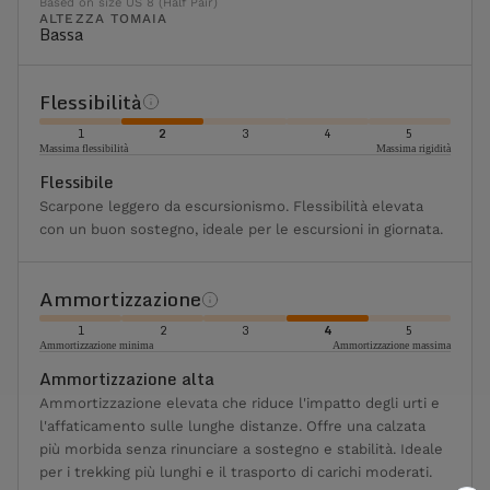
Based on size US 8 (Half Pair)
ALTEZZA TOMAIA
Bassa
Flessibilità
1
2
3
4
5
Massima flessibilità
Massima rigidità
Flessibile
Scarpone leggero da escursionismo. Flessibilità elevata
con un buon sostegno, ideale per le escursioni in giornata.
Ammortizzazione
1
2
3
4
5
Ammortizzazione minima
Ammortizzazione massima
Ammortizzazione alta
Ammortizzazione elevata che riduce l'impatto degli urti e
l'affaticamento sulle lunghe distanze. Offre una calzata
più morbida senza rinunciare a sostegno e stabilità. Ideale
per i trekking più lunghi e il trasporto di carichi moderati.