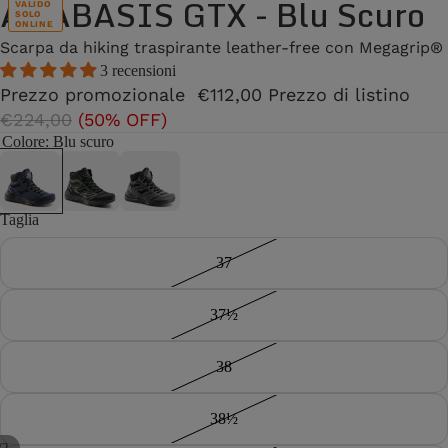
ANABASIS GTX - Blu Scuro
VALIDO
SOLO
ONLINE
Scarpa da hiking traspirante leather-free con Megagrip®
3 recensioni
Prezzo promozionale
€112,00
Prezzo di listino
€224,00
(50% OFF)
Colore
: Blu scuro
Taglia
37
37½
38
38½
/
2