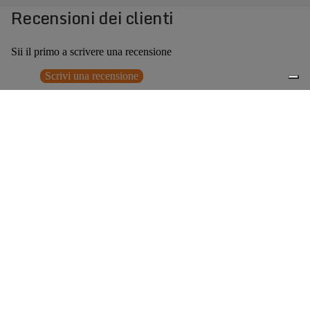
Recensioni dei clienti
Sii il primo a scrivere una recensione
Scrivi una recensione
Nessun elemento trovato
Potrebbero interessarti anche
Prezzo promozionale
€112,00
Prezzo
0
di listino
€224,00
(50% OFF)
Accessori consigliati
Spedizione gratuita sopra ai 150,00€
Italian Design since 1929
Resi facili entro 14 giorni