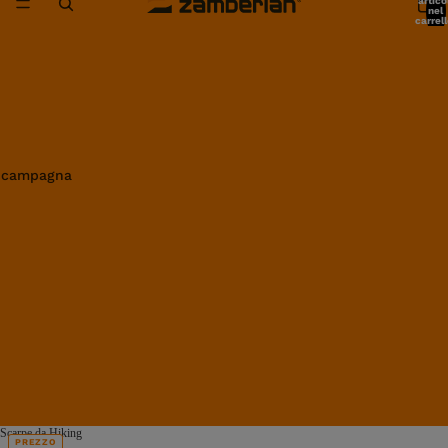
artico
nel
carrell
0
in campagna
Scarpe da Hiking
PREZZO