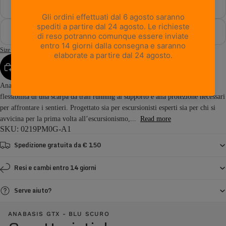
47½
48
Size Guide
AGGIUNGI AL CARRELLO
Anabasis GTX è uno scarpone da hiking leggero che unisce l’agilità e la
flessibilità di una scarpa da trail running al supporto e alla protezione necessari
per affrontare i sentieri. Progettato sia per escursionisti esperti sia per chi si
avvicina per la prima volta all’escursionismo,...
Read more
SKU: 0219PM0G-A1
Spedizione gratuita da € 150
Resi e cambi entro 14 giorni
Serve aiuto?
ANABASIS GTX - BLU SCURO