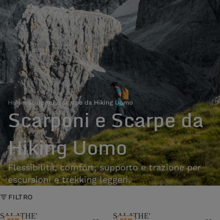
Home
›
Scarponi e Scarpe da Hiking Uomo
Scarponi e Scarpe da
Hiking Uomo
Flessibilità, comfort, supporto e trazione per
escursioni e trekking leggeri.
FILTRO
SALATHE'
SALATHE'
NEW
NEW