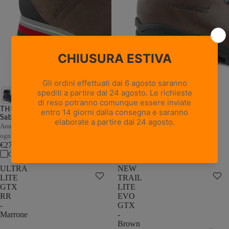
18 recensioni
NEW TRAIL LITE GTX -
Marrone Nocciola
THUNDER GTX - Marrone /
Sabbia
Pelle pieno fiore con trattamento
Hydrobloc®
Ammortizzazione e stabilità adattive a
€235,00
ogni passo
Confronta
€279,00
Confronta
ULTRA
NEW
LITE
TRAIL
GTX
LITE
RR
EVO
-
GTX
Marrone
-
Brown