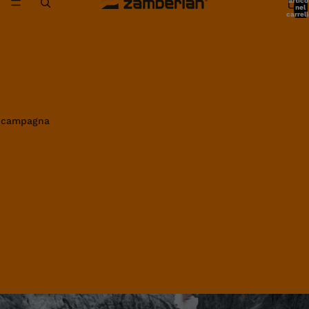
artico
nel
carrell
0
in campagna