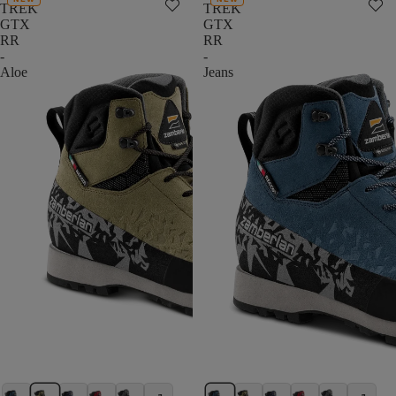
TREK
TREK
GTX
GTX
RR
RR
-
-
Aloe
Jeans