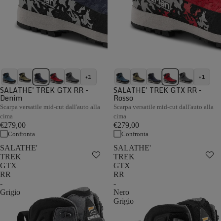
+1
+1
SALATHE' TREK GTX RR -
SALATHE' TREK GTX RR -
Denim
Rosso
Scarpa versatile mid-cut dall'auto alla
Scarpa versatile mid-cut dall'auto alla
cima
cima
€279,00
€279,00
Confronta
Confronta
SALATHE'
SALATHE'
TREK
TREK
GTX
GTX
RR
RR
-
-
Grigio
Nero
Grigio