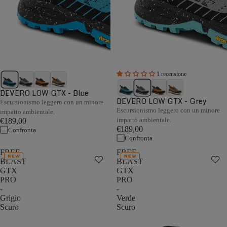
1 recensione
DEVERO LOW GTX - Blue
DEVERO LOW GTX - Grey
Escursionismo leggero con un minore
Escursionismo leggero con un minore
impatto ambientale.
impatto ambientale.
€189,00
€189,00
Confronta
Confronta
FREE
FREE
NEW
NEW
BLAST
BLAST
GTX
GTX
PRO
PRO
-
-
Grigio
Verde
Scuro
Scuro