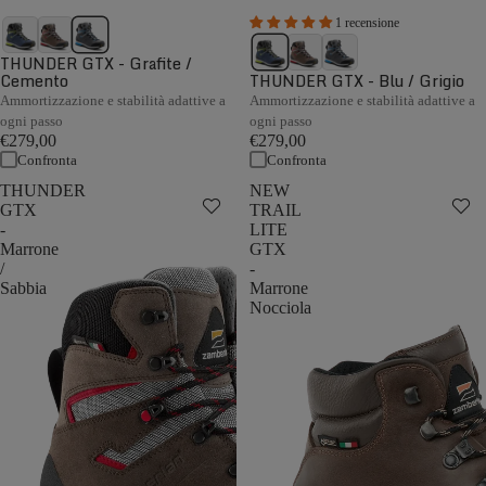
1 recensione
THUNDER GTX - Grafite /
Cemento
THUNDER GTX - Blu / Grigio
Ammortizzazione e stabilità adattive a
Ammortizzazione e stabilità adattive a
ogni passo
ogni passo
€279,00
€279,00
Confronta
Confronta
THUNDER
NEW
GTX
TRAIL
-
LITE
Marrone
GTX
/
-
Sabbia
Marrone
Nocciola