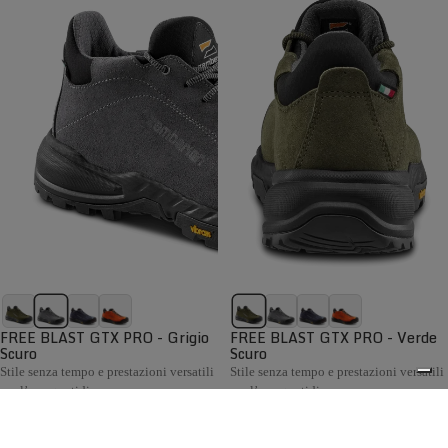
FREE BLAST GTX PRO - Grigio
FREE BLAST GTX PRO - Verde
Scuro
Scuro
Stile senza tempo e prestazioni versatili
Stile senza tempo e prestazioni versatili
per l’uso quotidiano
per l’uso quotidiano
€199,00
€199,00
Confronta
Confronta
La collezione Hiking Uomo Zamberlan comprende scarponi