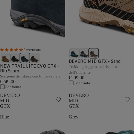
8 recensioni
DEVERO MID GTX - Sand
NEW TRAIL LITE EVO GTX -
Trekking leggero, nel rispetto
Blu Scuro
dell'ambiente.
Scarpone da hiking con tomaia intera
€209,00
€249,00
Confronta
Confronta
DEVERO
DEVERO
MID
MID
GTX
GTX
-
-
Blue
Grey