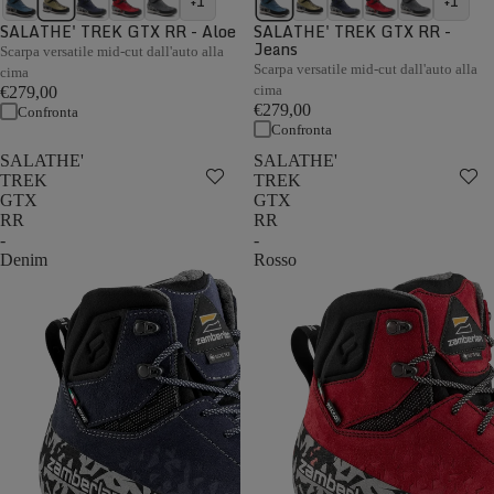
+1
+1
SALATHE' TREK GTX RR - Aloe
SALATHE' TREK GTX RR -
Jeans
Scarpa versatile mid-cut dall'auto alla
Scarpa versatile mid-cut dall'auto alla
cima
cima
€279,00
€279,00
Confronta
Confronta
SALATHE'
SALATHE'
TREK
TREK
GTX
GTX
RR
RR
-
-
Denim
Rosso