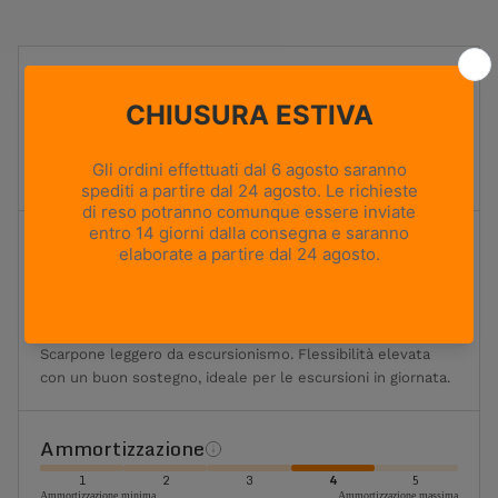
UTILIZZO
Hiking
PESO
400g
Based on size US 8 (Half Pair)
ALTEZZA TOMAIA
Media
Flessibilità
1
2
3
4
5
Massima flessibilità
Massima rigidità
Flessibile
Scarpone leggero da escursionismo. Flessibilità elevata
con un buon sostegno, ideale per le escursioni in giornata.
Ammortizzazione
1
2
3
4
5
Ammortizzazione minima
Ammortizzazione massima