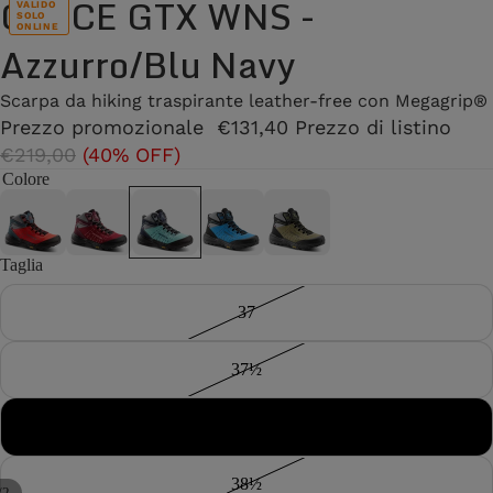
CIRCE GTX WNS -
VALIDO
SOLO
ONLINE
Azzurro/Blu Navy
Scarpa da hiking traspirante leather-free con Megagrip®
Prezzo promozionale
€131,40
Prezzo di listino
€219,00
(40% OFF)
Colore
Taglia
37
37½
38
38½
/
2