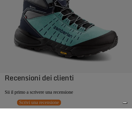
Recensioni dei clienti
Sii il primo a scrivere una recensione
Scrivi una recensione
Nessun elemento trovato
Potrebbero interessarti anche
Prezzo promozionale
€131,40
Prezzo
0