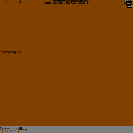
artico
nel
carrell
0
in campagna
Scarponi da Hiking
PREZZO