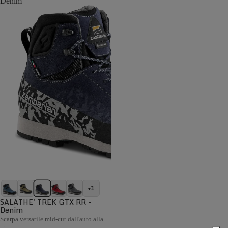
Denim
+1
SALATHE' TREK GTX RR -
Denim
Scarpa versatile mid-cut dall'auto alla