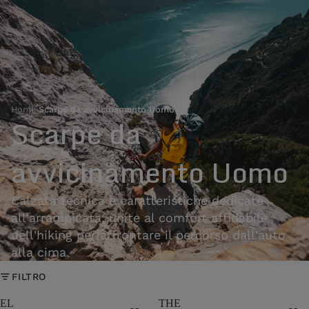
Home
›
Scarpe da avvicinamento Uomo
Scarpe da
avvicinamento Uomo
Calzata tecnica e caratteristiche dedicate
all'arrampicata, unite al comfort affidabile
dell'hiking per affrontare il percorso dall'auto
alla cima.
FILTRO
EL
THE