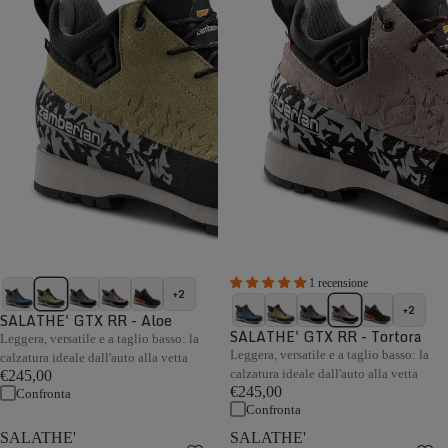
1 recensione
+2
+2
SALATHE' GTX RR - Aloe
SALATHE' GTX RR - Tortora
Leggera, versatile e a taglio basso: la
Leggera, versatile e a taglio basso: la
calzatura ideale dall'auto alla vetta
calzatura ideale dall'auto alla vetta
€245,00
€245,00
Confronta
Confronta
SALATHE'
SALATHE'