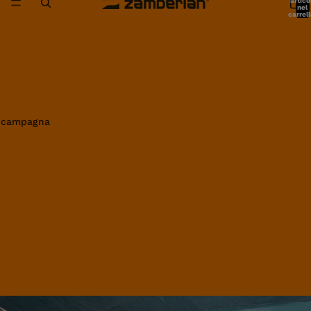
artico
nel
carrell
0
in campagna