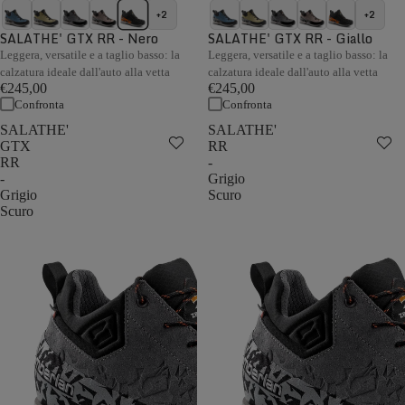
+2
+2
SALATHE' GTX RR - Nero
SALATHE' GTX RR - Giallo
Leggera, versatile e a taglio basso: la
Leggera, versatile e a taglio basso: la
calzatura ideale dall'auto alla vetta
calzatura ideale dall'auto alla vetta
€245,00
€245,00
Confronta
Confronta
SALATHE'
SALATHE'
GTX
RR
RR
-
-
Grigio
Grigio
Scuro
Scuro