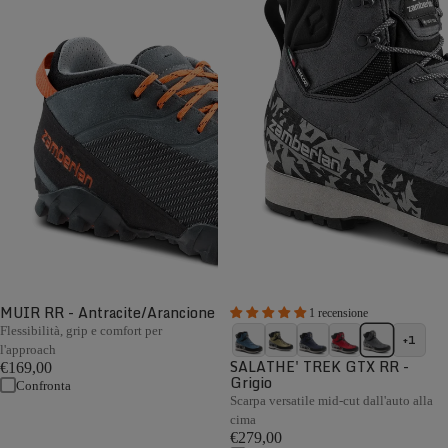
MUIR RR - Antracite/Arancione
1 recensione
Flessibilità, grip e comfort per
+1
l'approach
SALATHE' TREK GTX RR -
€169,00
Grigio
Confronta
Scarpa versatile mid-cut dall'auto alla
cima
€279,00