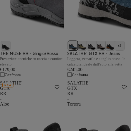
+2
THE NOSE RR - Grigio/Rosso
SALATHE' GTX RR - Jeans
Prestazioni tecniche su roccia e comfort
Leggera, versatile e a taglio basso: la
elevato
calzatura ideale dall'auto alla vetta
€179,00
€245,00
Confronta
Confronta
SALATHE'
SALATHE'
NEW
GTX
GTX
RR
RR
-
-
Aloe
Tortora