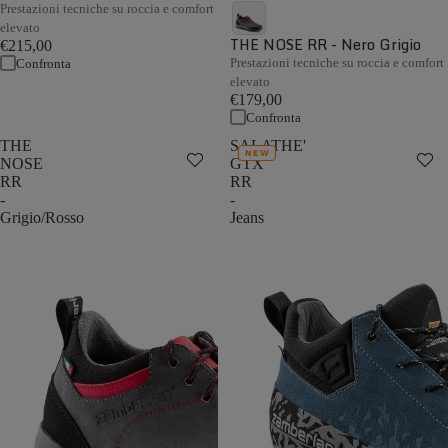
Prestazioni tecniche su roccia e comfort
elevato
THE NOSE RR - Nero Grigio
€215,00
Prestazioni tecniche su roccia e comfort
Confronta
elevato
€179,00
Confronta
THE
SALATHE'
NEW
NOSE
GTX
RR
RR
-
-
Grigio/Rosso
Jeans