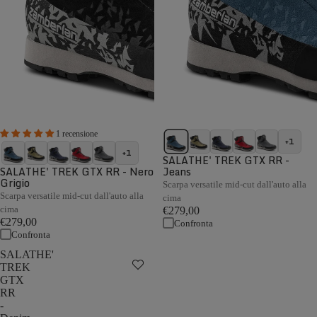
1 recensione
+1
+1
SALATHE' TREK GTX RR -
SALATHE' TREK GTX RR - Nero
Jeans
Grigio
Scarpa versatile mid-cut dall'auto alla
Scarpa versatile mid-cut dall'auto alla
cima
cima
€279,00
€279,00
Confronta
Confronta
SALATHE'
TREK
GTX
RR
-