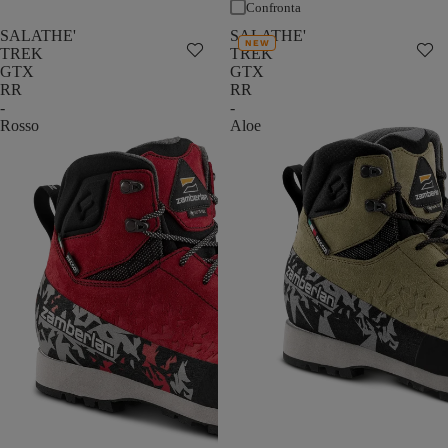
Confronta
SALATHE'
SALATHE'
NEW
TREK
TREK
GTX
GTX
RR
RR
-
-
Rosso
Aloe