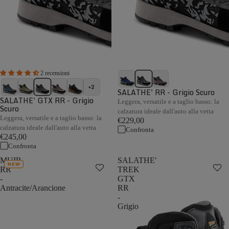
2 recensioni
+2
SALATHE' RR - Grigio Scuro
SALATHE' GTX RR - Grigio
Leggera, versatile e a taglio basso: la
Scuro
calzatura ideale dall'auto alla vetta
Leggera, versatile e a taglio basso: la
€229,00
calzatura ideale dall'auto alla vetta
Confronta
€245,00
Confronta
MUIR
SALATHE'
NEW
RR
TREK
-
GTX
Antracite/Arancione
RR
-
Grigio