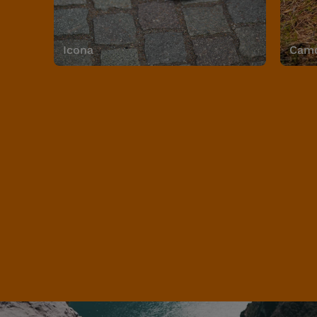
Icona
Camo