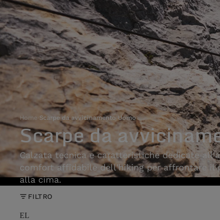
Home
›
Scarpe da avvicinamento Uomo
Scarpe da avvicinam
Calzata tecnica e caratteristiche dedicate all'
comfort affidabile dell'hiking per affrontare il
alla cima.
FILTRO
EL