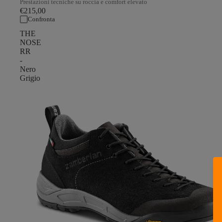
Prestazioni tecniche su roccia e comfort elevato
€215,00
Confronta
THE
NOSE
RR
-
Nero
Grigio