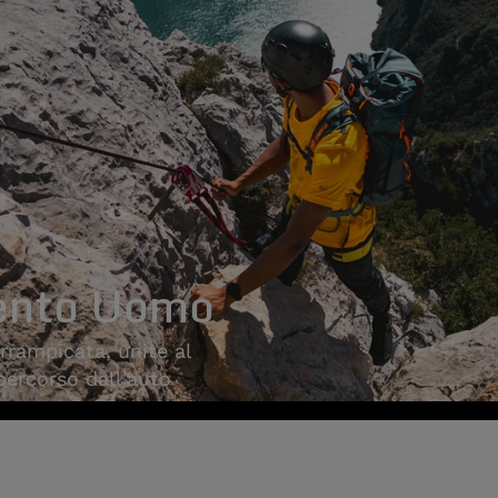
ento Uomo
arrampicata, unite al
 percorso dall'auto