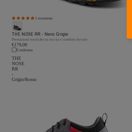
1 recensione
THE NOSE RR - Nero Grigio
Prestazioni tecniche su roccia e comfort elevato
€179,00
Confronta
THE
NOSE
RR
-
Grigio/Rosso