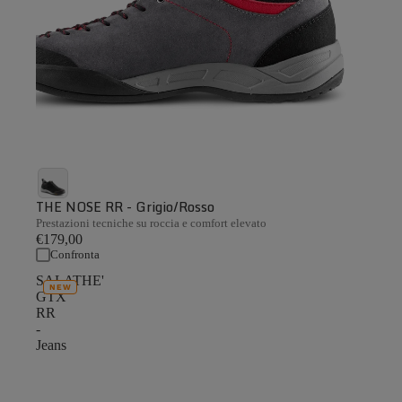
THE NOSE RR - Grigio/Rosso
Prestazioni tecniche su roccia e comfort elevato
€179,00
Confronta
SALATHE'
NEW
GTX
RR
-
Jeans