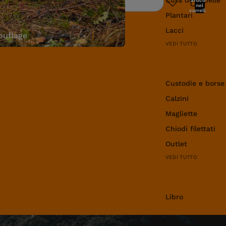
articoli
Ricerca
nel
carrello:
Plantari
0
Lacci
uflage
VEDI TUTTO
Abbigliamento e 
Custodie e borse
Calzini
Magliette
Chiodi filettati
Outlet
VEDI TUTTO
Libro
Libro