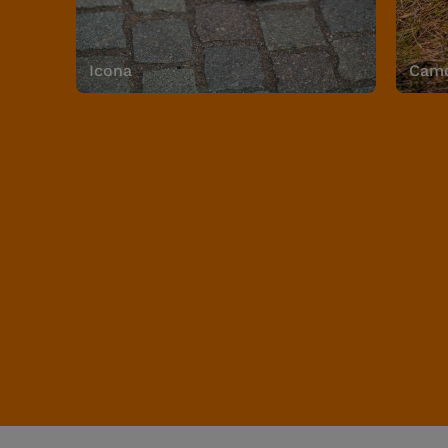
Icona
Camo