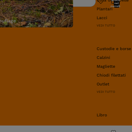
articoli
Ricerca
nel
carrello:
Plantari
0
Lacci
uflage
VEDI TUTTO
Abbigliamento e 
Custodie e borse
Calzini
Magliette
Chiodi filettati
Outlet
VEDI TUTTO
Libro
Libro