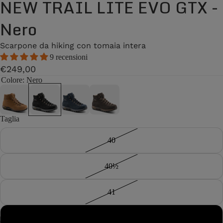
NEW TRAIL LITE EVO GTX -
Nero
Scarpone da hiking con tomaia intera
9 recensioni
€249,00
Colore
: Nero
Taglia
40
40½
41
41½
/
2