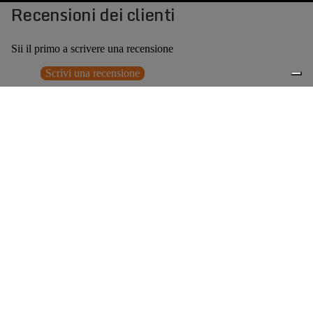
Recensioni dei clienti
Sii il primo a scrivere una recensione
Scrivi una recensione
Nessun elemento trovato
Potrebbero interessarti anche
€249,00
0
Accessori consigliati
Spedizione gratuita sopra ai 150,00€
Italian Design since 1929
Resi facili entro 14 giorni