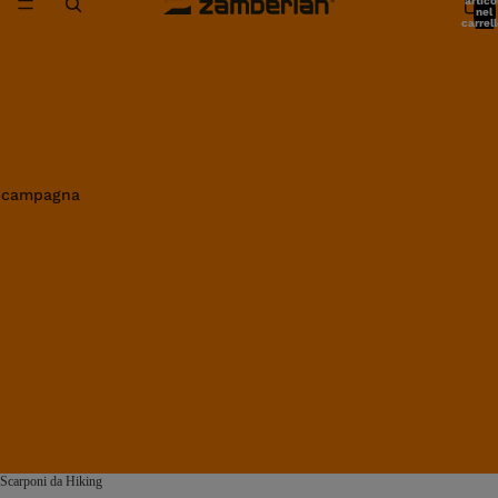
artico
nel
carrell
0
in campagna
Scarponi da Hiking