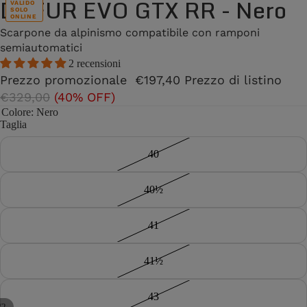
DUFUR EVO GTX RR - Nero
VALIDO
SOLO
ONLINE
Scarpone da alpinismo compatibile con ramponi
semiautomatici
2 recensioni
Prezzo promozionale
€197,40
Prezzo di listino
€329,00
(40% OFF)
Colore
: Nero
Taglia
40
40½
41
41½
43
/
2