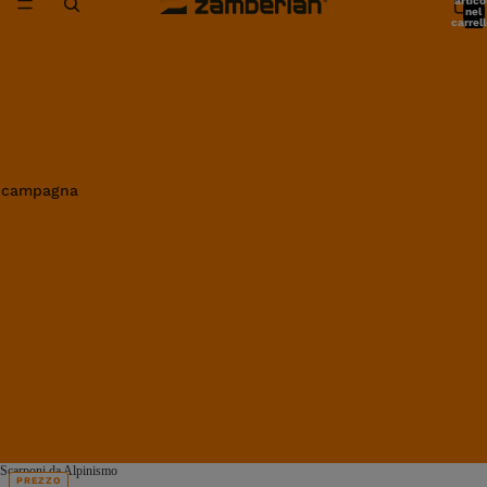
artico
nel
carrell
0
in campagna
Scarponi da Alpinismo
PREZZO