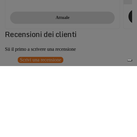
Attuale
Recensioni dei clienti
Sii il primo a scrivere una recensione
Scrivi una recensione
Nessun elemento trovato
Potrebbero interessarti anche
0
Accessori consigliati
Spedizione gratuita sopra ai 150,00€