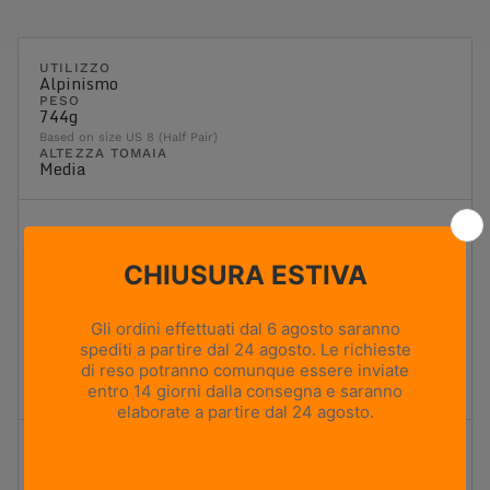
UTILIZZO
Alpinismo
PESO
744g
Based on size US 8 (Half Pair)
ALTEZZA TOMAIA
Media
Flessibilità
1
2
3
4
5
Massima flessibilità
Massima rigidità
Rigida
Ideale per il trekking con zaino e i terreni più impegnativi.
Offre una piattaforma stabile, un'elevata rigidità torsionale
ed è progettata per il trasporto di carichi pesanti.
Ammortizzazione
1
2
3
4
5