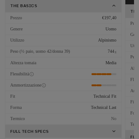
THE BASICS
THE
Prezzo
€197,40
Prez
Genere
Uomo
Gene
Utilizzo
Alpinismo
Util
Peso (½ paio, uomo 42/donna 39)
744
g
Peso
Altezza tomaia
Media
Alte
Flessibilità
Fless
Ammortizzazione
Ammo
Fit
Technical Fit
Fit
Forma
Technical Last
For
Termico
No
Term
FULL TECH SPECS
FUL