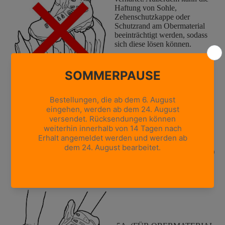
Haftung von Sohle,
Zehenschutzkappe oder
Schutzrand am Obermaterial
beeinträchtigt werden, sodass
sich diese lösen können.
Bitte beachten Sie, dass die
Garantie erlischt, wenn die
Schuhe solchen Wärmequellen
ausgesetzt werden. Lassen Sie
die Schuhe in einem kühlen
und gut belüfteten Raum
trocknen. Es ist sehr wichtig,
sie unmittelbar nach dem
Gebrauch trocknen zu lassen,
da übermäßige Feuchtigkeit im
Schuh (einschließlich Schweiß)
die Bildung von Schimmel und
Bakterien begünstigen kann.