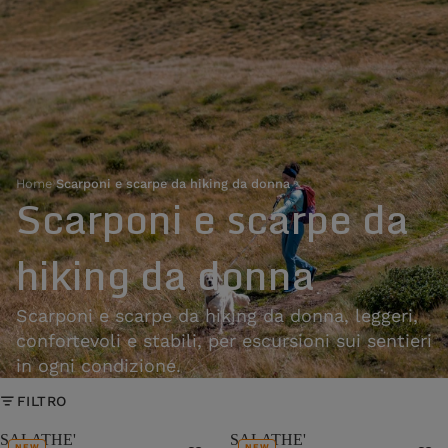
Home
›
Scarponi e scarpe da hiking da donna
Scarponi e scarpe da
hiking da donna
Scarponi e scarpe da hiking da donna, leggeri,
confortevoli e stabili, per escursioni sui sentieri
in ogni condizione.
FILTRO
SALATHE'
SALATHE'
NEW
NEW