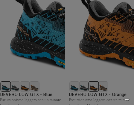
DEVERO LOW GTX - Blue
DEVERO LOW GTX - Orange
Escursionismo leggero con un minore
Escursionismo leggero con un minore
impatto ambientale.
impatto ambientale.
€189,00
€189,00
Confronta
Confronta
La collezione Hiking da donna Zamberlan comprende
scarponi e scarpe confortevoli, flessibili e pronti ad
0
affrontare ogni condizione meteo, con supporto e grip