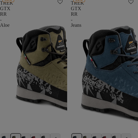
TREK
TREK
GTX
GTX
RR
RR
-
-
Aloe
Jeans