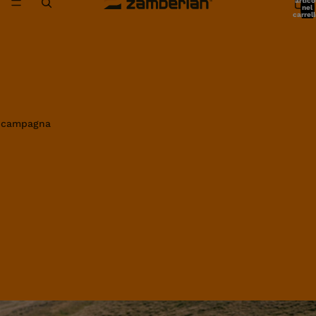
artico
nel
carrell
0
in campagna