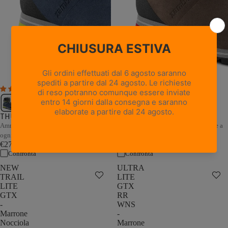
1 recensione
THUNDER GTX - Marrone /
THUNDER GTX - Blu / Grigio
Sabbia
Ammortizzazione e stabilità adattive a
Ammortizzazione e stabilità adattive a
ogni passo
ogni passo
€279,00
€279,00
Confronta
Confronta
NEW
ULTRA
TRAIL
LITE
LITE
GTX
GTX
RR
-
WNS
Marrone
-
Nocciola
Marrone