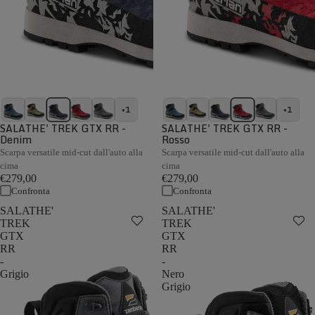
+1
+1
SALATHE' TREK GTX RR -
SALATHE' TREK GTX RR -
Denim
Rosso
Scarpa versatile mid-cut dall'auto alla
Scarpa versatile mid-cut dall'auto alla
cima
cima
€279,00
€279,00
Confronta
Confronta
SALATHE'
SALATHE'
TREK
TREK
GTX
GTX
RR
RR
-
-
Grigio
Nero
Grigio