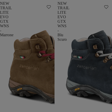
NEW
NEW
TRAIL
TRAIL
LITE
LITE
EVO
EVO
GTX
GTX
WNS
WNS
-
-
Marrone
Blu
Scuro