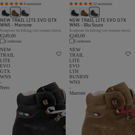
8 recensioni
12 recensioni
NEW TRAIL LITE EVO GTX
NEW TRAIL LITE EVO GTX
WNS - Marrone
WNS - Blu Scuro
Scarpone da hiking con tomaia intera
Scarpone da hiking con tomaia intera
€249,00
€249,00
Confronta
Confronta
NEW
NEW
TRAIL
TRAIL
LITE
LITE
EVO
EVO
GTX
LTH
WNS
BUNION
-
WNS
Nero
-
Marrone