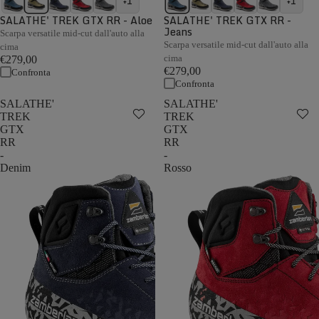
+1
+1
SALATHE' TREK GTX RR - Aloe
SALATHE' TREK GTX RR -
Jeans
Scarpa versatile mid-cut dall'auto alla
Scarpa versatile mid-cut dall'auto alla
cima
cima
€279,00
€279,00
Confronta
Confronta
SALATHE'
SALATHE'
TREK
TREK
GTX
GTX
RR
RR
-
-
Denim
Rosso