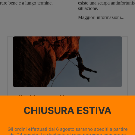
rare bene e a lungo termine.
esiste una scarpa antinfortunis
situazione.
Maggiori informazioni...
Climbing: cos'è e a cosa serve
10 luglio 2026
Il climbing è molto più di un semplice sport: è
un'esperienza che unisce corpo e mente, aiutando gli
arrampicatori a sviluppare forza, resistenza e
concentrazione.