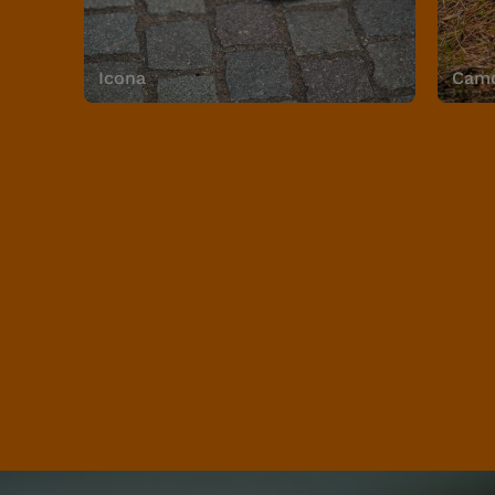
Icona
Camo