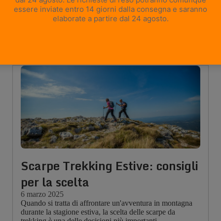
Maggiori informazioni...
Scarpe Trekking Estive: consigli
per la scelta
6 marzo 2025
Quando si tratta di affrontare un'avventura in montagna
durante la stagione estiva, la scelta delle scarpe da
trekking è una delle decisioni più importanti.