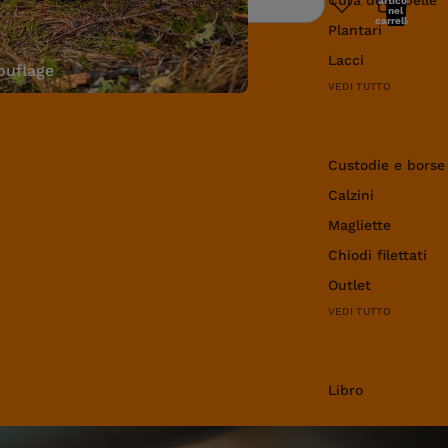
articoli
Ricerca
nel
carrello:
Plantari
0
Lacci
uflage
VEDI TUTTO
Abbigliamento e 
Custodie e borse
Calzini
Magliette
Chiodi filettati
Outlet
VEDI TUTTO
Libro
Libro