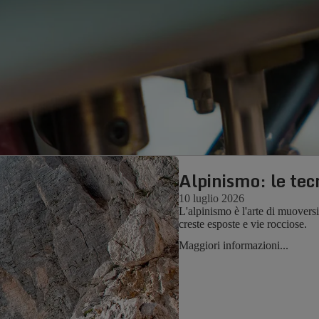
Alpinismo: le tec
10 luglio 2026
L'alpinismo è l'arte di muoversi
creste esposte e vie rocciose.
Maggiori informazioni...