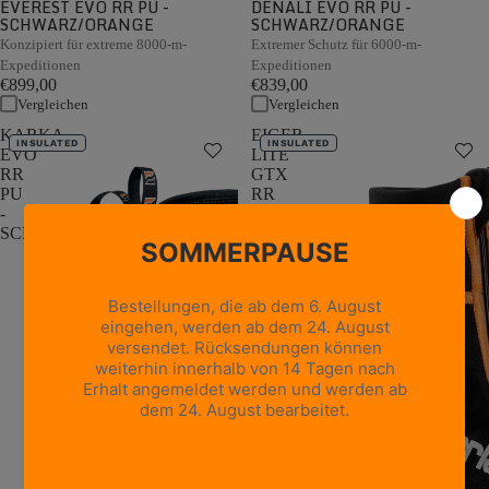
EVEREST EVO RR PU -
DENALI EVO RR PU -
SCHWARZ/ORANGE
SCHWARZ/ORANGE
Konzipiert für extreme 8000-m-
Extremer Schutz für 6000-m-
Expeditionen
Expeditionen
€899,00
€839,00
Vergleichen
Vergleichen
KARKA
EIGER
INSULATED
INSULATED
EVO
LITE
RR
GTX
PU
RR
-
BOA
SCHWARZ/ORANGE
PU
-
Schwarz/Orange