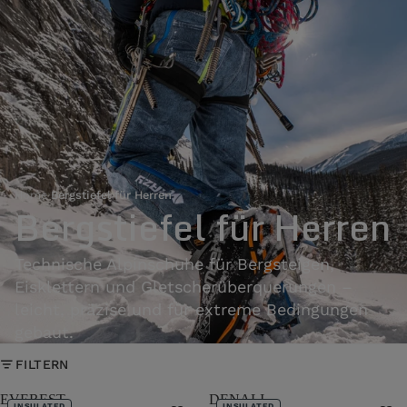
Home
›
Bergstiefel für Herren
Bergstiefel für Herren
Technische Alpinschuhe für Bergsteigen,
Eisklettern und Gletscherüberquerungen –
leicht, präzise und für extreme Bedingungen
gebaut.
FILTERN
EVEREST
DENALI
INSULATED
INSULATED