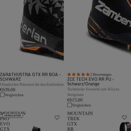
ZARATHUSTRA GTX RR BOA -
2 Bewertungen
SCHWARZ
ICE TECH EVO RR PU -
Schwarz/Orange
Ultraleichte Präzision für das Eisklettern
Technische Eisstiefel mit D-Lynx
€639,00
Steigeisen
Vergleichen
€615,00
Vergleichen
MOUNTAIN
MOUNTAIN
INSULATED
PRO
TREK
EVO
GTX
GTX
RR