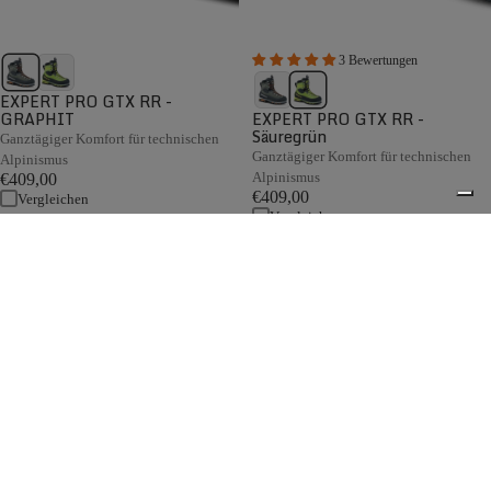
3 Bewertungen
EXPERT PRO GTX RR -
GRAPHIT
EXPERT PRO GTX RR -
Säuregrün
Ganztägiger Komfort für technischen
Ganztägiger Komfort für technischen
Alpinismus
Alpinismus
€409,00
€409,00
Vergleichen
Vergleichen
Hoch oben in den Bergen der Kleinen Dolomiten entwickelt,
ist Zamberlans Kollektion von Herren-Alpinstiefeln für
Berggipfel und weite Horizonte gemacht. Gekennzeichnet
durch erstklassige, leichte Designs, patentierte BOA®-
0
Implementierungen, technische Merkmale und präzise
Passformen, eignen sich Zamberlan Alpinstiefel
hervorragend für Bergsteigen, Gletscherüberquerungen,
Eisklettern und Dry-Tooling.
Kostenloser Versand ab 150 €
Italienisches Design seit 1929