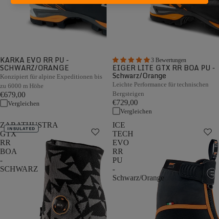
KARKA EVO RR PU -
3 Bewertungen
SCHWARZ/ORANGE
EIGER LITE GTX RR BOA PU -
Schwarz/Orange
Konzipiert für alpine Expeditionen bis
Leichte Performance für technischen
zu 6000 m Höhe
Bergsteigen
€679,00
€729,00
Vergleichen
Vergleichen
ZARATHUSTRA
ICE
INSULATED
GTX
TECH
RR
EVO
BOA
RR
-
PU
SCHWARZ
-
Schwarz/Orange