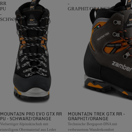
RR
-
PU
GRAPHIT/ORANGE
-
SCHWARZ/ORANGE
MOUNTAIN PRO EVO GTX RR
MOUNTAIN TREK GTX RR -
PU - SCHWARZ/ORANGE
GRAPHIT/ORANGE
Vielseitiger Alpinskischuh mit
Technische Bergsport-DNA mit
einteiligem Obermaterial aus Leder
verbessertem Wanderkomfort