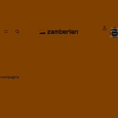
Total
artico
nel
carrell
0
in campagna