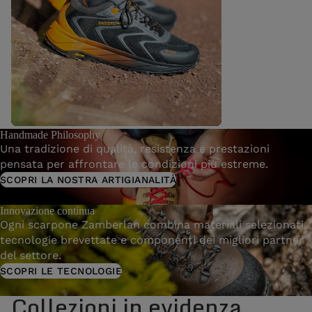
Handmade Philosophy
ExoTrail GTX
Una tradizione di qualità, resistenza e prestazioni
pensata per affrontare le condizioni più estreme.
SCOPRI LA NOSTRA ARTIGIANALITÀ
Innovazione continua
Ogni scarpone Zamberlan combina materiali selezionati,
tecnologie brevettate e componenti dei migliori partner
del settore.
SCOPRI LE TECNOLOGIE
Collezioni in evidenza