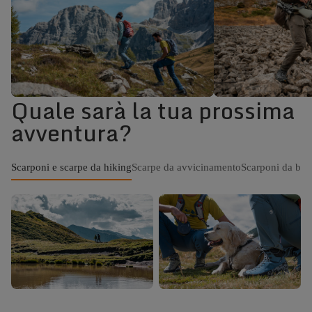
Quale sarà la tua prossima
Scarpe e Scarponi
Scarponi da
avventura?
Outdoor
Scarponi e scarpe da hiking
Scarpe da avvicinamento
Scarponi da ba