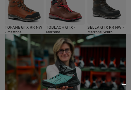
TOFANE GTX RR NW
TOBLACH GTX -
SELLA GTX RR NW -
- Mattone
Marrone
Marrone Scuro
Risorse
Manutenzione degli scarponi
Uno scarpone Zamberlan è un investimento a lungo
termine per il benessere dei tuoi piedi. Con una
corretta manutenzione, manterrà prestazioni e