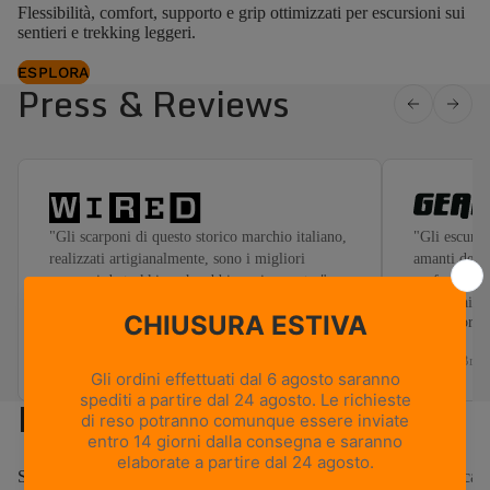
Flessibilità, comfort, supporto e grip ottimizzati per escursioni sui
sentieri e trekking leggeri.
ESPLORA
Press & Reviews
"Gli scarponi di questo storico marchio italiano,
"Gli escursio
realizzati artigianalmente, sono i migliori
amanti dei t
scarponi da trekking che abbia mai provato."
preferiscono
o alle trail
Read more
— Chris Haslam, Nov 2025
— Will Bren
Novità e Best Seller
Scarpe e scarponi outdoor
Scarponi e scarpe lifestyle
Scarponi da cac